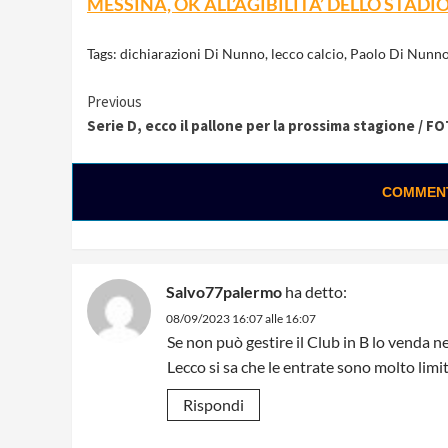
MESSINA, OK ALL’AGIBILITA’ DELLO STADI
Tags:
dichiarazioni Di Nunno
,
lecco calcio
,
Paolo Di Nunn
Continue
Previous
Serie D, ecco il pallone per la prossima stagione / F
Reading
COMMENTA
Salvo77palermo
ha detto:
08/09/2023 16:07 alle 16:07
Se non può gestire il Club in B lo venda n
Lecco si sa che le entrate sono molto limi
Rispondi