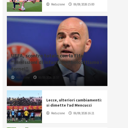
Redazione
06/08/2026 15:00
UEFA, scontro totale con la Fifa:
“Dimissioni di Infantino o boicottiamo i
tornei”
Redazione
06/08/2026 18:57
Lecce, ulteriori cambiamenti:
si dimette l’ad Mencucci
Redazione
06/08/2026 16:21