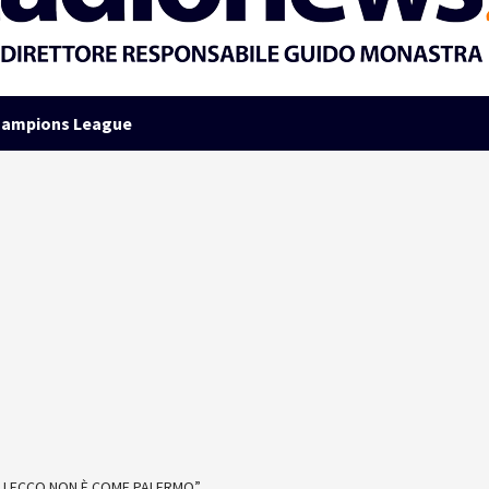
ampions League
. LECCO NON È COME PALERMO”