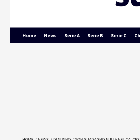
Home
News
Serie A
Serie B
Serie C
Ch
HOME
NEWS
DI NUNNO: “NON GUADAGNO NULLA NEL CALCIO