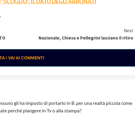
O “SCOGLIO”. IL DATO DEGLI ABBONATI
o
Next
OTO
Nazionale, Chiesa e Pellegrini lasciano il ritiro
 / VAI AI COMMENTI
essuno gli ha imposto di portarlo in B .per una realtà piccola come
tate perché piangere in Tv o alla stampa?