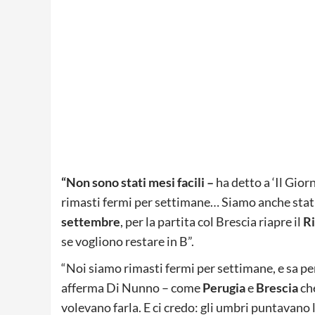
“Non sono stati mesi facili –
ha detto a ‘Il Gior
rimasti fermi per settimane… Siamo anche stati 
settembre
, per la partita col Brescia riapre il
R
se vogliono restare in B”.
“Noi siamo rimasti fermi per settimane, e sa pe
afferma Di Nunno – come
Perugia
e
Brescia
che
volevano farla. E ci credo: gli umbri puntavano l