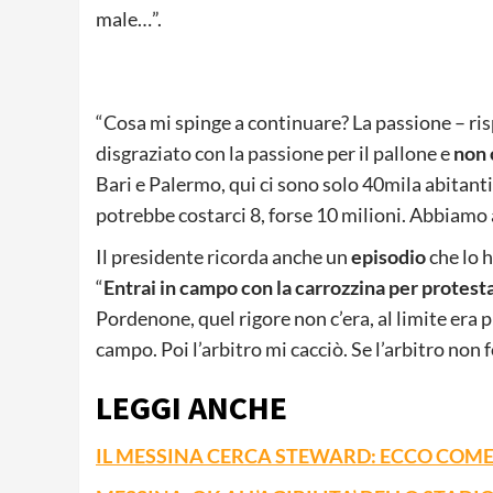
male…”.
“Cosa mi spinge a continuare? La passione – ris
disgraziato con la passione per il pallone e
non c
Bari e Palermo, qui ci sono solo 40mila abitanti
potrebbe costarci 8, forse 10 milioni. Abbiamo 
Il presidente ricorda anche un
episodio
che lo 
“
Entrai in campo con la carrozzina per protest
Pordenone, quel rigore non c’era, al limite era p
campo. Poi l’arbitro mi cacciò. Se l’arbitro non f
LEGGI ANCHE
IL MESSINA CERCA STEWARD: ECCO COM