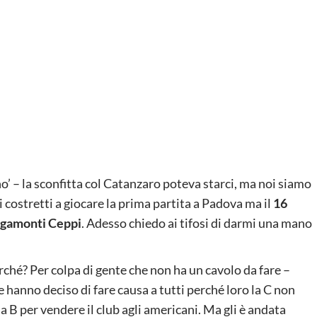
no’ – la sconfitta col Catanzaro poteva starci, ma noi siamo
costretti a giocare la prima partita a Padova ma il
16
igamonti Ceppi
. Adesso chiedo ai tifosi di darmi una mano
rché? Per colpa di gente che non ha un cavolo da fare –
 hanno deciso di fare causa a tutti perché loro la C non
a B per vendere il club agli americani. Ma gli è andata