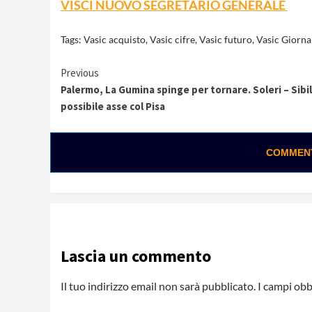
VISCI NUOVO SEGRETARIO GENERALE
Tags:
Vasic acquisto
,
Vasic cifre
,
Vasic futuro
,
Vasic Giornal
Continue
Previous
Palermo, La Gumina spinge per tornare. Soleri – Sibill
Reading
possibile asse col Pisa
COMMENTA
Lascia un commento
Il tuo indirizzo email non sarà pubblicato.
I campi obb