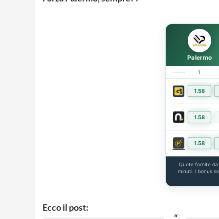
Palermo
1
1.58
1.58
1.58
Quote fornite d
minuti. I bonus s
Ecco il post: