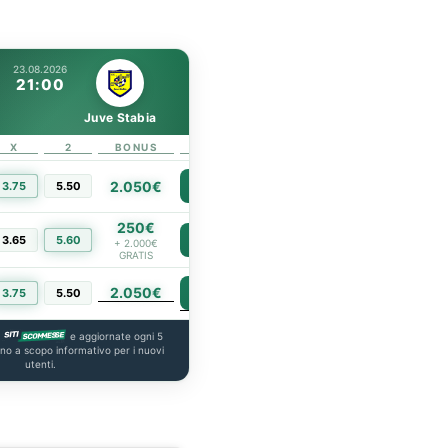
23.08.2026
21:00
Juve Stabia
X
2
BONUS
LINK
2.050€
3.75
5.50
PIÙ INFO
250€
3.65
5.60
PIÙ INFO
+ 2.000€
GRATIS
2.050€
PIÙ INFO
3.75
5.50
a
e aggiornate ogni 5
ono a scopo informativo per i nuovi
utenti.