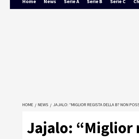
Home
News
Serie A
Serie B
Serie C
Ch
HOME
NEWS
JAJALO: “MIGLIOR REGISTA DELLA B? NON POSS
Jajalo: “Miglior