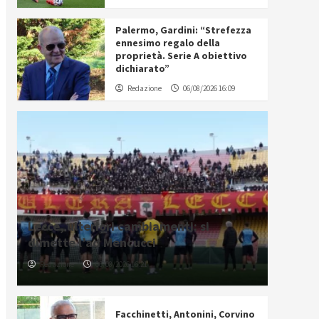
Palermo, Gardini: “Strefezza
ennesimo regalo della
proprietà. Serie A obiettivo
dichiarato”
Redazione
06/08/2026 16:09
Lecce, ulteriori cambiamenti: si
dimette l’ad Mencucci
Redazione
06/08/2026 16:21
Facchinetti, Antonini, Corvino