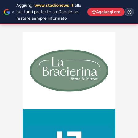
Aggiungi
www.stadionews.it
alle
tue fonti preferite su Google per
Aggiungi ora
restare sempre informato