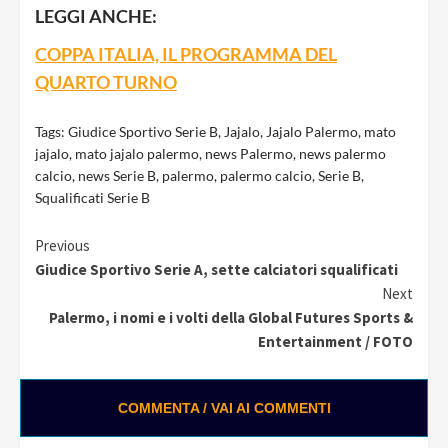
LEGGI ANCHE:
COPPA ITALIA, IL PROGRAMMA DEL
QUARTO TURNO
Tags:
Giudice Sportivo Serie B
,
Jajalo
,
Jajalo Palermo
,
mato
jajalo
,
mato jajalo palermo
,
news Palermo
,
news palermo
calcio
,
news Serie B
,
palermo
,
palermo calcio
,
Serie B
,
Squalificati Serie B
Continue
Previous
Giudice Sportivo Serie A, sette calciatori squalificati
Reading
Next
Palermo, i nomi e i volti della Global Futures Sports &
Entertainment / FOTO
COMMENTA / VAI AI COMMENTI