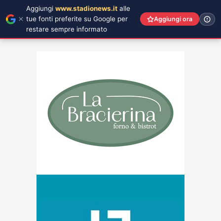
Aggiungi
www.stadionews.it
alle
tue fonti preferite su Google per
Aggiungi ora
restare sempre informato