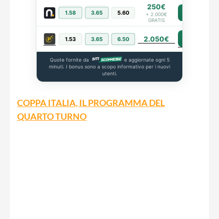
250€
1.58
3.65
5.60
PIÙ INFO
+ 2.000€
GRATIS
2.050€
PIÙ INFO
1.53
3.65
6.50
Quote fornite da
e aggiornate ogni 5
minuti. I bonus sono a scopo informativo per i nuovi
utenti.
COPPA ITALIA, IL PROGRAMMA DEL
QUARTO TURNO