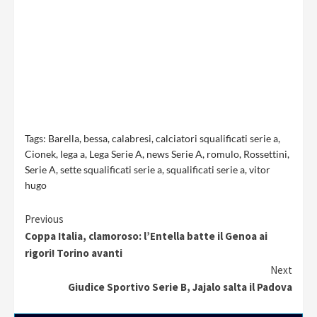
Tags:
Barella
,
bessa
,
calabresi
,
calciatori squalificati serie a
,
Cionek
,
lega a
,
Lega Serie A
,
news Serie A
,
romulo
,
Rossettini
,
Serie A
,
sette squalificati serie a
,
squalificati serie a
,
vitor
hugo
Continue
Previous
Coppa Italia, clamoroso: l’Entella batte il Genoa ai
Reading
rigori! Torino avanti
Next
Giudice Sportivo Serie B, Jajalo salta il Padova