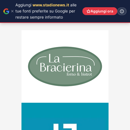
Aggiungi
www.stadionews.it
alle
tue fonti preferite su Google per
Aggiungi ora
restare sempre informato