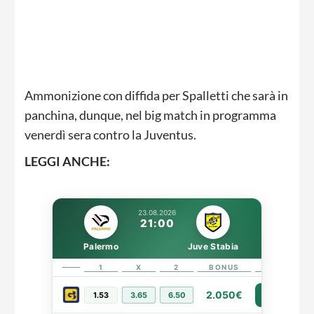
Ammonizione con diffida per Spalletti che sarà in
panchina, dunque, nel big match in programma
venerdì sera contro la Juventus.
LEGGI ANCHE:
23.08.2026
21:00
Palermo
Juve Stabia
1
X
2
BONUS
LINK
2.050€
1.53
3.65
6.50
PIÙ INFO