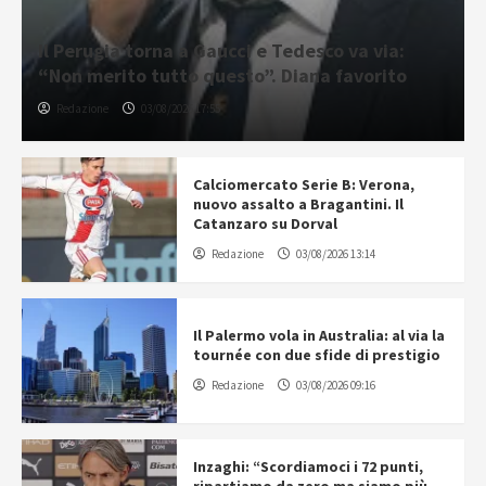
Il Perugia torna a Gaucci e Tedesco va via:
“Non merito tutto questo”. Diana favorito
Redazione
03/08/2026 17:55
Calciomercato Serie B: Verona,
nuovo assalto a Bragantini. Il
Catanzaro su Dorval
Redazione
03/08/2026 13:14
Il Palermo vola in Australia: al via la
tournée con due sfide di prestigio
Redazione
03/08/2026 09:16
Inzaghi: “Scordiamoci i 72 punti,