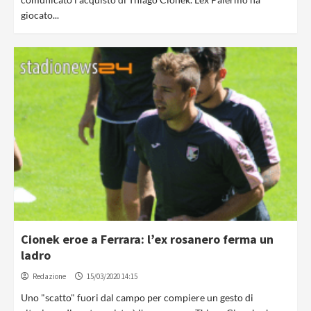
giocato...
Cionek eroe a Ferrara: l’ex rosanero ferma un
ladro
Redazione
15/03/2020 14:15
Uno "scatto" fuori dal campo per compiere un gesto di