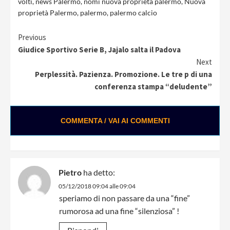
volti
,
news Palermo
,
nomi nuova proprietà palermo
,
Nuova
proprietà Palermo
,
palermo
,
palermo calcio
Continue
Previous
Giudice Sportivo Serie B, Jajalo salta il Padova
Reading
Next
Perplessità. Pazienza. Promozione. Le tre p di una
conferenza stampa “deludente”
COMMENTA / VAI AI COMMENTI
Pietro
ha detto:
05/12/2018 09:04 alle 09:04
speriamo di non passare da una “fine”
rumorosa ad una fine “silenziosa” !