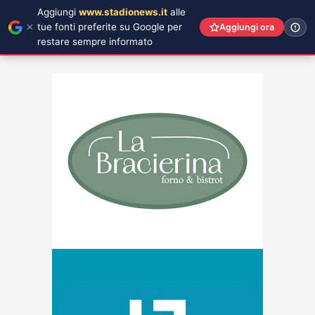
Aggiungi
www.stadionews.it
alle
tue fonti preferite su Google per
Aggiungi ora
restare sempre informato