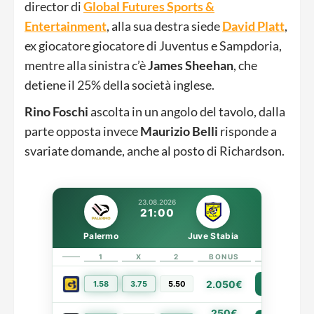
director di
Global Futures Sports &
Entertainment
, alla sua destra siede
David
Platt
,
ex giocatore giocatore di Juventus e Sampdoria,
mentre alla sinistra c’è
James
Sheehan
, che
detiene il 25% della società inglese.
Rino
Foschi
ascolta in un angolo del tavolo, dalla
parte opposta invece
Maurizio
Belli
risponde a
svariate domande, anche al posto di Richardson.
23.08.2026
21:00
Palermo
Juve Stabia
1
X
2
BONUS
LINK
2.050€
1.58
3.75
5.50
PIÙ INFO
250€