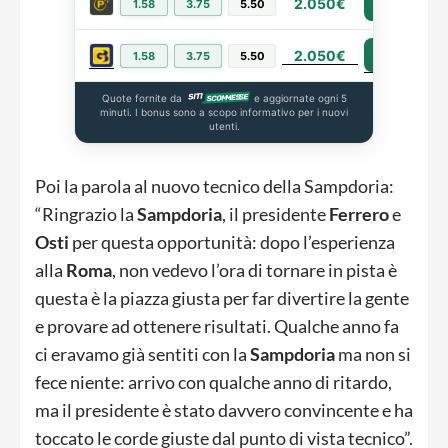
2.050€
1.58
3.75
5.50
PIÙ INFO
2.050€
PIÙ INFO
1.58
3.75
5.50
Quote fornite da
e aggiornate ogni 5
minuti. I bonus sono a scopo informativo per i nuovi
utenti.
Poi la parola al nuovo tecnico della Sampdoria:
“Ringrazio la
Sampdoria
, il presidente
Ferrero
e
Osti
per questa opportunità: dopo l’esperienza
alla
Roma
, non vedevo l’ora di tornare in pista è
questa è la piazza giusta per far divertire la gente
e provare ad ottenere risultati. Qualche anno fa
ci eravamo già sentiti con la
Sampdoria
ma non si
fece niente: arrivo con qualche anno di ritardo,
ma il presidente è stato davvero convincente e ha
toccato le corde giuste dal punto di vista tecnico”.