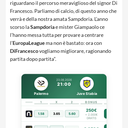
riguardano il percorso meraviglioso del signor Di
Francesco. Parliamo di calcio, di questo anno che
verrà e della nostra amata Sampdoria. L’anno
scorso la
Sampdoria
e mister Giampaolo ce
l’hanno messa tutta per provare a centrare
l’
EuropaLeague
ma non è bastato: ora con
DiFrancesco
vogliamo migliorare, ragionando
partita dopo partita”.
23.08.2026
21:00
Palermo
Juve Stabia
1
X
2
BONUS
LINK
250€
1.58
3.65
5.60
PIÙ INFO
+ 2.000€
GRATIS