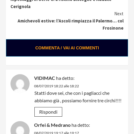
Reading
Cerignola
Next
Amichevoli estive: l’Ascoli rimpiazza il Palermo… col
Frosinone
COMMENTA / VAI AI COMMENTI
VIDIMAC
ha detto:
08/07/2019 18:22 alle 18:22
Statti dove sei, che con i pagliacci che
abbiamo già , possiamo fornire tre circhi!!!!
Rispondi
Orfei & Medrano
ha detto:
08/07/2019 19:17 alle 19:17