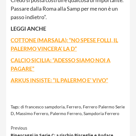
Credo si possa costruire qualcosa di importante.
Passare dalla Roma alla Samp per me non è un
passo indietro”.
LEGGI ANCHE
COTTONE (MARSALA): “NO SPESE FOLLI, IL
PALERMO VINCERA’ LA D”
CALCIO SICILIA: “ADESSO SIAMO NOI A
PAGARE”
ARKUS INSISTE: “IL PALERMO E’ VIVO”
Tags:
di francesco sampdoria
,
Ferrero
,
Ferrero Palermo Serie
D
,
Massimo Ferrero
,
Palermo Ferrero
,
Sampdoria Ferrero
Continue
Previous
Ripescaggi in Serie C: a rischio Bisceglie e Audace