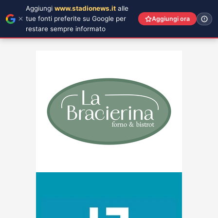
Aggiungi
www.stadionews.it
alle
tue fonti preferite su Google per
Aggiungi ora
restare sempre informato