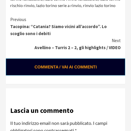
rischio rinvio
,
lazio torino serie a rinvio
,
rinvio lazio torino
Continue
Previous
Tacopina: “Catania? Siamo vicini all’accordo”. Lo
Reading
scoglio sono i debiti
Next
Avellino – Turris 2 – 2, gli highlights / VIDEO
COMMENTA / VAI AI COMMENTI
Lascia un commento
Il tuo indirizzo email non sarà pubblicato.
I campi
obbligatori sono contrassegnati
*