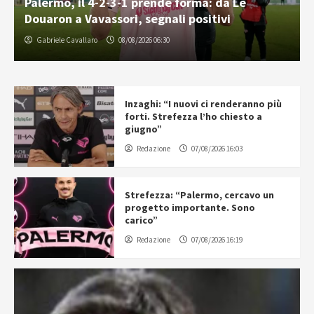
Palermo, il 4-2-3-1 prende forma: da Le
Douaron a Vavassori, segnali positivi
Gabriele Cavallaro
08/08/2026 06:30
Inzaghi: “I nuovi ci renderanno più
forti. Strefezza l’ho chiesto a
giugno”
Redazione
07/08/2026 16:03
Strefezza: “Palermo, cercavo un
progetto importante. Sono
carico”
Redazione
07/08/2026 16:19