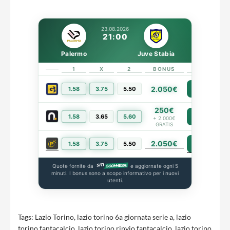
23.08.2026
21:00
Palermo
Juve Stabia
1
X
2
BONUS
LINK
2.050€
1.58
3.75
5.50
PIÙ INFO
250€
1.58
3.65
5.60
PIÙ INFO
+ 2.000€
GRATIS
2.050€
PIÙ INFO
1.58
3.75
5.50
Quote fornite da
e aggiornate ogni 5
minuti. I bonus sono a scopo informativo per i nuovi
utenti.
Tags:
Lazio Torino
,
lazio torino 6a giornata serie a
,
lazio
torino fantacalcio
,
lazio torino rinvio fantacalcio
,
lazio torino