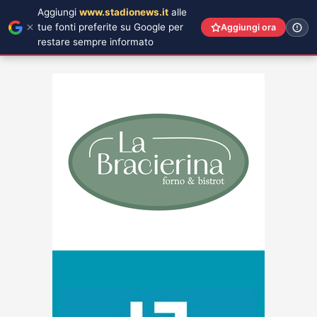
Aggiungi
www.stadionews.it
alle
tue fonti preferite su Google per
Aggiungi ora
restare sempre informato