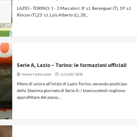
LAZIO - TORINO: 1 - 3 Marcatori: 8' s.t. Berenguer (T), 19' s.t.
Rincon (T),23' s.t. Luis Alberto (L), 28'...
Serie A, Lazio – Torino: le formazioni ufficiali
Andrea Fabbricatore
11/12/2017 20:06
Meno di un'ora all'inizio di Lazio-Torino, secondo posticipo
della 16esima giornata di Serie A: i biancocelesti vogliono
approfittare del passo...