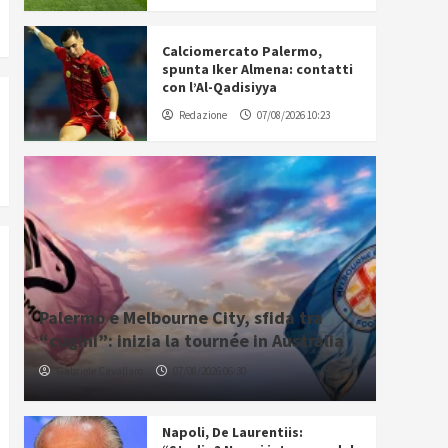
Calciomercato Palermo,
spunta Iker Almena: contatti
con l’Al-Qadisiyya
Redazione
07/08/2026 10:23
Palermo e Melbourne City, sfida tra
“cugini”: inizia la tournée in Australia
Gabriele Cavallaro
07/08/2026 06:30
Napoli, De Laurentiis: