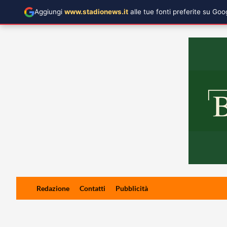
Aggiungi
www.stadionews.it
alle tue fonti preferite su Go
Skip
Redazione
Contatti
Pubblicità
to
content