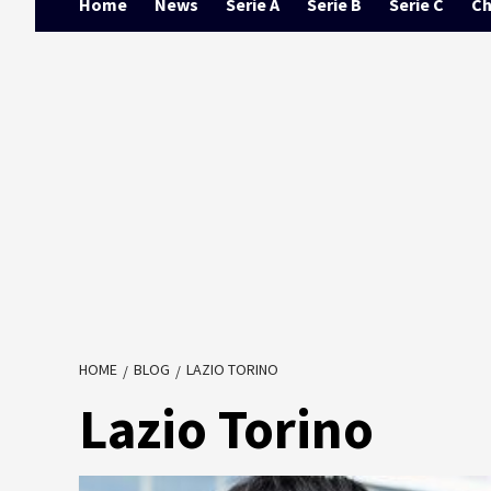
Home
News
Serie A
Serie B
Serie C
Ch
HOME
BLOG
LAZIO TORINO
Lazio Torino