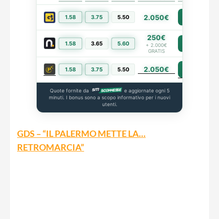
2.050€
1.58
3.75
5.50
PIÙ INFO
250€
1.58
3.65
5.60
PIÙ INFO
+ 2.000€
GRATIS
2.050€
PIÙ INFO
1.58
3.75
5.50
Quote fornite da
e aggiornate ogni 5
minuti. I bonus sono a scopo informativo per i nuovi
utenti.
GDS – “IL PALERMO METTE LA…
RETROMARCIA”