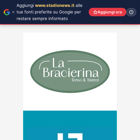
Aggiungi
www.stadionews.it
alle
tue fonti preferite su Google per
Aggiungi ora
restare sempre informato