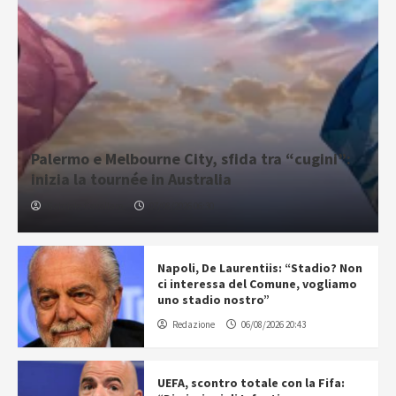
Palermo e Melbourne City, sfida tra “cugini”:
inizia la tournée in Australia
Gabriele Cavallaro
07/08/2026 06:30
Napoli, De Laurentiis: “Stadio? Non
ci interessa del Comune, vogliamo
uno stadio nostro”
Redazione
06/08/2026 20:43
UEFA, scontro totale con la Fifa: