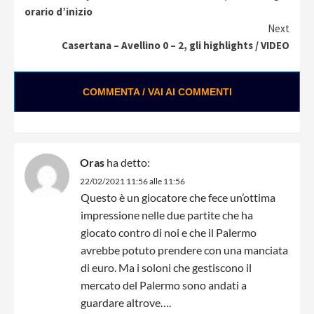
Reading
orario d’inizio
Next
Casertana – Avellino 0 – 2, gli highlights / VIDEO
COMMENTA / VAI AI COMMENTI
Oras
ha detto:
22/02/2021 11:56 alle 11:56
Questo è un giocatore che fece un’ottima
impressione nelle due partite che ha
giocato contro di noi e che il Palermo
avrebbe potuto prendere con una manciata
di euro. Ma i soloni che gestiscono il
mercato del Palermo sono andati a
guardare altrove….