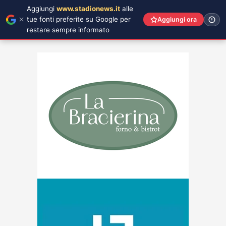
Aggiungi
www.stadionews.it
alle
tue fonti preferite su Google per
Aggiungi ora
restare sempre informato