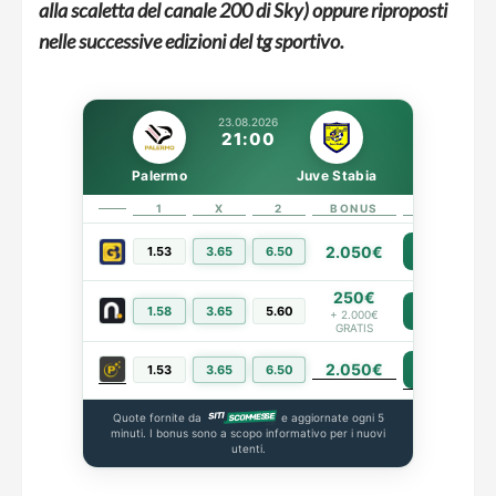
alla scaletta del canale 200 di Sky) oppure riproposti
nelle successive edizioni del tg sportivo.
23.08.2026
21:00
Palermo
Juve Stabia
1
X
2
BONUS
LINK
2.050€
1.53
3.65
6.50
PIÙ INFO
250€
1.58
3.65
5.60
PIÙ INFO
+ 2.000€
GRATIS
2.050€
PIÙ INFO
1.53
3.65
6.50
Quote fornite da
e aggiornate ogni 5
minuti. I bonus sono a scopo informativo per i nuovi
utenti.