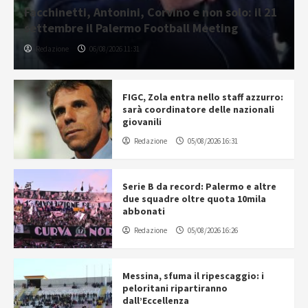
Facchinetti, Antonini, Corvino e non solo: il 21
settembre il Palermo Football Meeting
Redazione
06/08/2026 11:31
FIGC, Zola entra nello staff azzurro:
sarà coordinatore delle nazionali
giovanili
Redazione
05/08/2026 16:31
Serie B da record: Palermo e altre
due squadre oltre quota 10mila
abbonati
Redazione
05/08/2026 16:26
Messina, sfuma il ripescaggio: i
peloritani ripartiranno
dall’Eccellenza