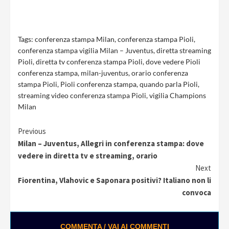
Tags:
conferenza stampa Milan
,
conferenza stampa Pioli
,
conferenza stampa vigilia Milan – Juventus
,
diretta streaming
Pioli
,
diretta tv conferenza stampa Pioli
,
dove vedere Pioli
conferenza stampa
,
milan-juventus
,
orario conferenza
stampa Pioli
,
Pioli conferenza stampa
,
quando parla Pioli
,
streaming video conferenza stampa Pioli
,
vigilia Champions
Milan
Continue
Previous
Milan – Juventus, Allegri in conferenza stampa: dove
Reading
vedere in diretta tv e streaming, orario
Next
Fiorentina, Vlahovic e Saponara positivi? Italiano non li
convoca
COMMENTA / VAI AI COMMENTI