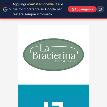
Aggiungi
www.stadionews.it
alle
tue fonti preferite su Google per
Aggiungi ora
restare sempre informato