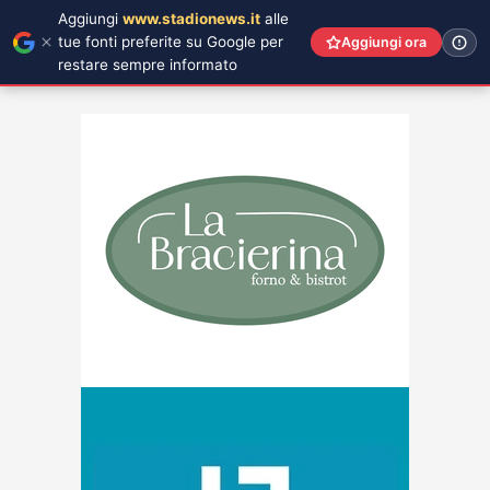
Aggiungi
www.stadionews.it
alle
tue fonti preferite su Google per
Aggiungi ora
restare sempre informato