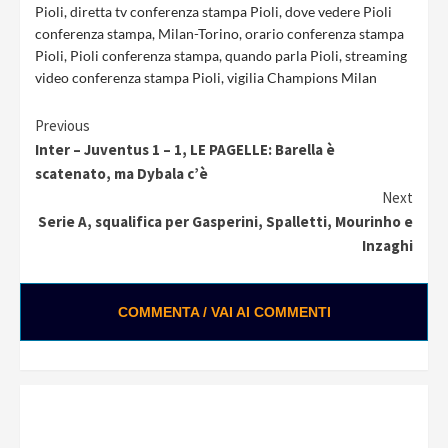
Pioli
,
diretta tv conferenza stampa Pioli
,
dove vedere Pioli
conferenza stampa
,
Milan-Torino
,
orario conferenza stampa
Pioli
,
Pioli conferenza stampa
,
quando parla Pioli
,
streaming
video conferenza stampa Pioli
,
vigilia Champions Milan
Continue
Previous
Inter – Juventus 1 – 1, LE PAGELLE: Barella è
Reading
scatenato, ma Dybala c’è
Next
Serie A, squalifica per Gasperini, Spalletti, Mourinho e
Inzaghi
COMMENTA / VAI AI COMMENTI