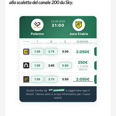
alla scaletta del canale 200 du Sky.
23.08.2026
21:00
Palermo
Juve Stabia
1
X
2
BONUS
LINK
2.050€
1.58
3.75
5.50
PIÙ INFO
250€
1.58
3.65
5.60
PIÙ INFO
+ 2.000€
GRATIS
2.050€
PIÙ INFO
1.58
3.75
5.50
Quote fornite da
e aggiornate ogni 5
minuti. I bonus sono a scopo informativo per i nuovi
utenti.