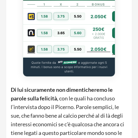
1
X
2
BONUS
LINK
2.050€
1.58
3.75
5.50
PIÙ INFO
250€
1.58
3.65
5.60
PIÙ INFO
+ 2.000€
GRATIS
2.050€
PIÙ INFO
1.58
3.75
5.50
Quote fornite da
e aggiornate ogni 5
minuti. I bonus sono a scopo informativo per i nuovi
utenti.
Di lui sicuramente non dimenticheremo le
parole sulla felicità,
con le quali ha concluso
l’intervista dopo il Picerno. Parole semplici, le
sue, che fanno bene al calcio perché al di là degli
interessi economici se c’è qualcosa che ancora ci
tiene legati a questo particolare mondo sono le