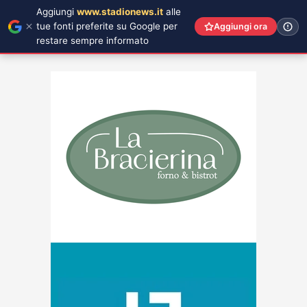
Aggiungi
www.stadionews.it
alle
tue fonti preferite su Google per
Aggiungi ora
restare sempre informato