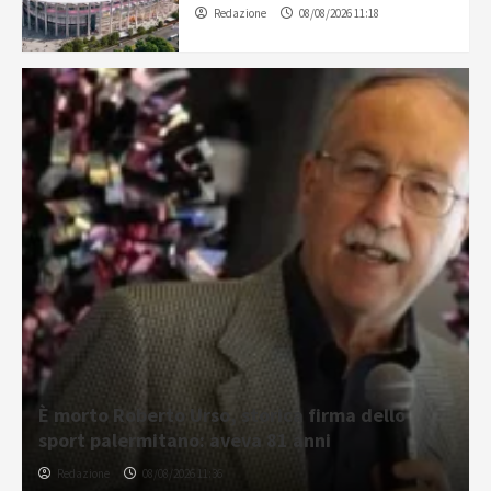
Redazione
08/08/2026 11:18
È morto Roberto Urso, storica firma dello
sport palermitano: aveva 81 anni
Redazione
08/08/2026 11:36