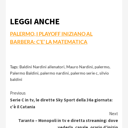
LEGGI ANCHE
PALERMO, I PLAYOFF INIZIANO AL
BARBERA: C’E’ LA MATEMATICA
Tags:
Baldini Nardini allenatori
,
Mauro Nardini
,
palermo
,
Palermo Baldini
,
palermo nardini
,
palermo serie c
,
silvio
baldini
Continue
Previous
Serie C in tv, le dirette Sky Sport della 36a giornata:
Reading
c’è il Catania
Next
Taranto – Monopoli in tv e diretta streaming: dove
vederla, canale, orario d’inizio