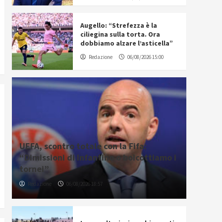
Augello: “Strefezza è la
ciliegina sulla torta. Ora
dobbiamo alzare l’asticella”
Redazione
06/08/2026 15:00
UEFA, scontro totale con la Fifa:
“Dimissioni di Infantino o boicottiamo i
tornei”
Redazione
06/08/2026 18:57