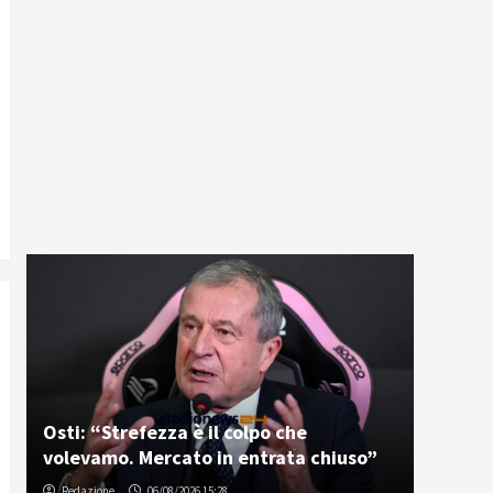
Osti: “Strefezza è il colpo che
volevamo. Mercato in entrata chiuso”
Redazione
06/08/2026 15:28