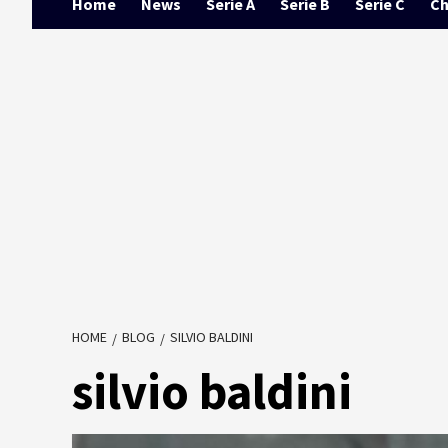
Home
News
Serie A
Serie B
Serie C
Ch
HOME
BLOG
SILVIO BALDINI
silvio baldini