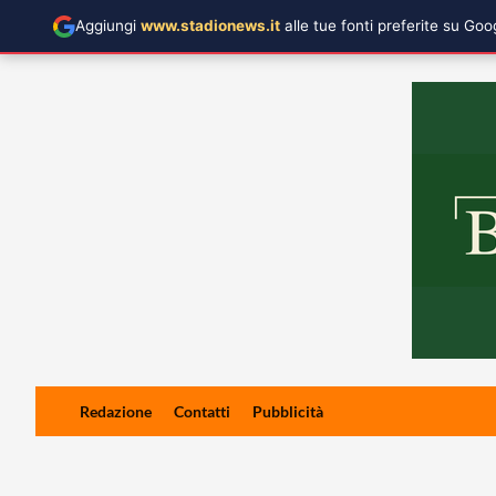
Aggiungi
www.stadionews.it
alle tue fonti preferite su Go
Skip
Redazione
Contatti
Pubblicità
to
content