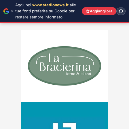
Aggiungi
www.stadionews.it
alle
tue fonti preferite su Google per
Aggiungi ora
restare sempre informato