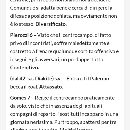
Comunque si adatta bene e cerca di dirigere la
difesa da posizione defilata, ma ovviamente non
è lo stesso.
Diversificato.
Pierozzi 6 –
Visto che il centrocampo, di fatto
privo di incontristi, soffre maledettamente è
costretto a frenare qualunque sortita offensiva e
inseguire gli avversari, un po’ dappertutto.
Contenitivo.
(dal 42′ s.t. Diakité) s.v
. – Entra ed il Palermo
becca il goal.
Attassato.
Gomes 7
– Regge il centrocampo praticamente
da solo, visto che in assenza degli abituali
compagni di reparto, i sostituti incappano in una
giornata nerissima. Purtroppo, sbattersi per tre