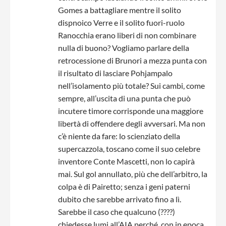
Gomes a battagliare mentre il solito
dispnoico Verre e il solito fuori-ruolo
Ranocchia erano liberi di non combinare
nulla di buono? Vogliamo parlare della
retrocessione di Brunori a mezza punta con
il risultato di lasciare Pohjampalo
nell’isolamento più totale? Sui cambi, come
sempre, all’uscita di una punta che può
incutere timore corrisponde una maggiore
libertà di offendere degli avversari. Ma non
c’è niente da fare: lo scienziato della
supercazzola, toscano come il suo celebre
inventore Conte Mascetti, non lo capirà
mai. Sul gol annullato, più che dell’arbitro, la
colpa è di Pairetto; senza i geni paterni
dubito che sarebbe arrivato fino a lì.
Sarebbe il caso che qualcuno (????)
chiedesse lumi all’AIA perché, con in epoca