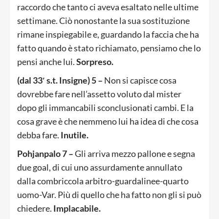
raccordo che tanto ci aveva esaltato nelle ultime
settimane. Ciò nonostante la sua sostituzione
rimane inspiegabile e, guardando la faccia che ha
fatto quando è stato richiamato, pensiamo che lo
pensi anche lui.
Sorpreso.
(dal 33′ s.t. Insigne) 5 –
Non si capisce cosa
dovrebbe fare nell’assetto voluto dal mister
dopo gli immancabili sconclusionati cambi. E la
cosa grave è che nemmeno lui ha idea di che cosa
debba fare.
Inutile.
Pohjanpalo 7 –
Gli arriva mezzo pallone e segna
due goal, di cui uno assurdamente annullato
dalla combriccola arbitro-guardalinee-quarto
uomo-Var. Più di quello che ha fatto non gli si può
chiedere.
Implacabile.