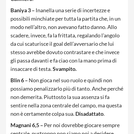
Baniya 3 –
Inanella una serie di incertezze e
possibili minchiate per tutta la partita che, in un
modo nell’altro, non avevano fatto danno. Allo
scadere, invece, fa la frittata, regalando l’angolo
da cui scaturisce il goal dell’avversario che lui
stesso avrebbe dovuto contrastare e che invece
gli passa davanti e fa ciao con la mano prima di
insaccare di testa.
Svampito.
Blin 6 –
Non gioca nel suo ruolo e quindi non
possiamo penalizzarlo più di tanto. Anche perché
non demerita. Piuttosto la sua assenza si fa
sentire nella zona centrale del campo, ma questa
non è certamente colpa sua.
Disadattato
.
Magnani 6,5 –
Per noi dovrebbe giocare sempre
centrale, purtroppo non siamo noi a decidere.