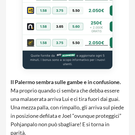
2.050€
1.58
3.75
5.50
PIÙ INFO
250€
1.58
3.65
5.60
PIÙ INFO
+ 2.000€
GRATIS
2.050€
PIÙ INFO
1.58
3.75
5.50
Quote fornite da
e aggiornate ogni 5
minuti. I bonus sono a scopo informativo per i nuovi
utenti.
Il Palermo sembra sulle gambe e in confusione.
Ma proprio quando ci sembra che debba essere
una malaserata arriva Lui e ci tira fuori dai guai.
Una mezza palla, con rimpallo, gli arriva sul piede
in posizione defilata e Joel “ovunque proteggici”
Pohjanpalo non può sbagliare! E si torna in
parità.