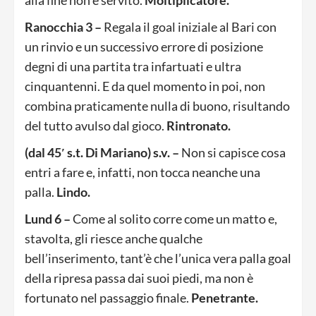
alla fine non è servito.
Moltiplicatore.
Ranocchia 3 –
Regala il goal iniziale al Bari con
un rinvio e un successivo errore di posizione
degni di una partita tra infartuati e ultra
cinquantenni. E da quel momento in poi, non
combina praticamente nulla di buono, risultando
del tutto avulso dal gioco.
Rintronato.
(dal 45′ s.t. Di Mariano) s.v. –
Non si capisce cosa
entri a fare e, infatti, non tocca neanche una
palla.
Lindo.
Lund 6 –
Come al solito corre come un matto e,
stavolta, gli riesce anche qualche
bell’inserimento, tant’è che l’unica vera palla goal
della ripresa passa dai suoi piedi, ma non è
fortunato nel passaggio finale.
Penetrante.