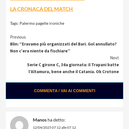
LA CRONACA DEL MATCH
Tags:
Palermo pagelle ironiche
Continue
Previous
Blin: “Eravamo più organizzati del Bari. Gol annullato?
Reading
Non c’era niente da fischiare”
Next
Serie C girone C, 36a giornata: il Trapani batte
l’Altamura, bene anche il Catania. Ok Crotone
COMMENTA / VAI AI COMMENTI
Manos
ha detto:
12/04/2025 07:12 alle 07:12