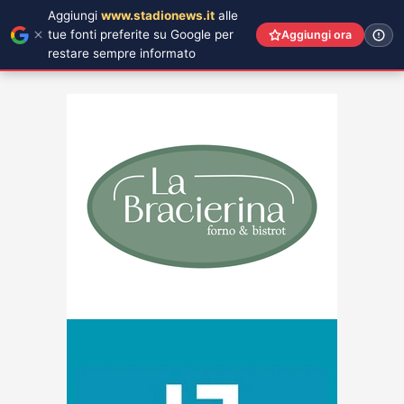
Aggiungi
www.stadionews.it
alle
tue fonti preferite su Google per
Aggiungi ora
restare sempre informato