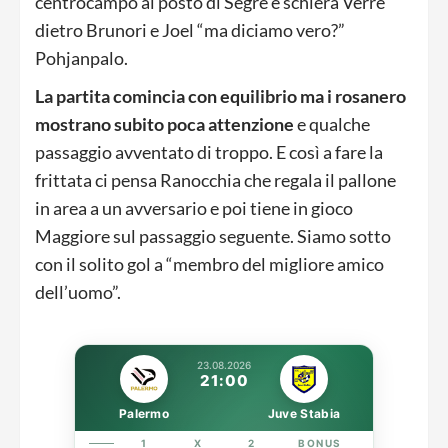
centrocampo al posto di Segre e schiera Verre
dietro Brunori e Joel “ma diciamo vero?”
Pohjanpalo.
La partita comincia con equilibrio ma i rosanero
mostrano subito poca attenzione
e qualche
passaggio avventato di troppo. E così a fare la
frittata ci pensa Ranocchia che regala il pallone
in area a un avversario e poi tiene in gioco
Maggiore sul passaggio seguente. Siamo sotto
con il solito gol a “membro del migliore amico
dell’uomo”.
23.08.2026
21:00
Palermo
Juve Stabia
1
X
2
BONUS
LINK