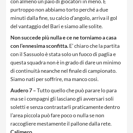
con almeno un paio di giocatori in meno. E
purtroppo non abbiamo torto perché a due
minuti dalla fine, su calcio d’angolo, arriva il gol
del vantaggio del Bari e siamo alle solite.
Non succede più nulla e ce ne torniamo a casa
con l’ennesima sconfitta.
E’ chiaro che la partita
con il Sassuolo è stata solo un fuoco di paglia e
questa squadra non è in grado di dare un minimo
di continuità neanche nel finale di campionato.
Siamo nati per soffrire, ma manco così.
Audero 7 –
Tutto quello che può parare lo para
ma se i compagni gli lasciano gli avversari soli
soletti e senza contrastarli praticamente dentro
l’area piccola può fare poco o nulla se non
raccogliere mestamente il pallone dalla rete.
Calimero
.