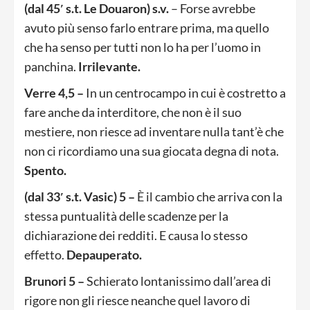
(dal 45′ s.t. Le Douaron) s.v.
– Forse avrebbe
avuto più senso farlo entrare prima, ma quello
che ha senso per tutti non lo ha per l’uomo in
panchina.
Irrilevante.
Verre 4,5 –
In un centrocampo in cui è costretto a
fare anche da interditore, che non è il suo
mestiere, non riesce ad inventare nulla tant’è che
non ci ricordiamo una sua giocata degna di nota.
Spento.
(dal 33′ s.t. Vasic) 5 –
È il cambio che arriva con la
stessa puntualità delle scadenze per la
dichiarazione dei redditi. E causa lo stesso
effetto.
Depauperato.
Brunori 5 –
Schierato lontanissimo dall’area di
rigore non gli riesce neanche quel lavoro di