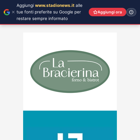
Aggiungi
www.stadionews.it
alle
tue fonti preferite su Google per
Aggiungi ora
restare sempre informato