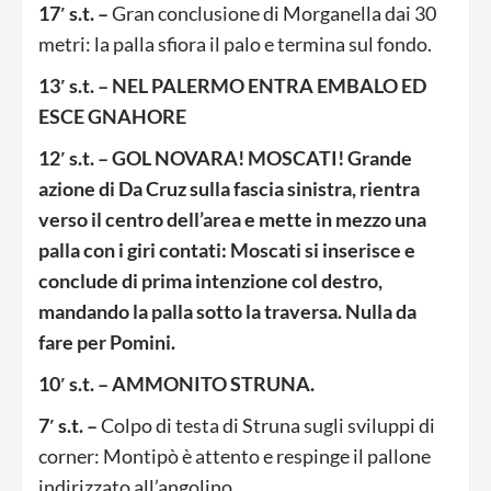
17′ s.t. –
Gran conclusione di Morganella dai 30
metri: la palla sfiora il palo e termina sul fondo.
13′ s.t. – NEL PALERMO ENTRA EMBALO ED
ESCE GNAHORE
12′ s.t. – GOL NOVARA! MOSCATI! Grande
azione di Da Cruz sulla fascia sinistra, rientra
verso il centro dell’area e mette in mezzo una
palla con i giri contati: Moscati si inserisce e
conclude di prima intenzione col destro,
mandando la palla sotto la traversa. Nulla da
fare per Pomini.
10′ s.t. – AMMONITO STRUNA.
7′ s.t. –
Colpo di testa di Struna sugli sviluppi di
corner: Montipò è attento e respinge il pallone
indirizzato all’angolino