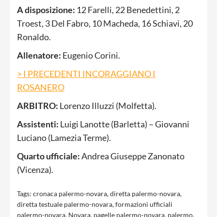
A disposizione:
12 Farelli, 22 Benedettini, 2
Troest, 3 Del Fabro, 10 Macheda, 16 Schiavi, 20
Ronaldo.
Allenatore:
Eugenio Corini.
> I PRECEDENTI INCORAGGIANO I
ROSANERO
ARBITRO:
Lorenzo Illuzzi (Molfetta).
Assistenti:
Luigi Lanotte (Barletta) – Giovanni
Luciano (Lamezia Terme).
Quarto ufficiale:
Andrea Giuseppe Zanonato
(Vicenza).
Tags:
cronaca palermo-novara
,
diretta palermo-novara
,
diretta testuale palermo-novara
,
formazioni ufficiali
palermo-novara
,
Novara
,
pagelle palermo-novara
,
palermo
,