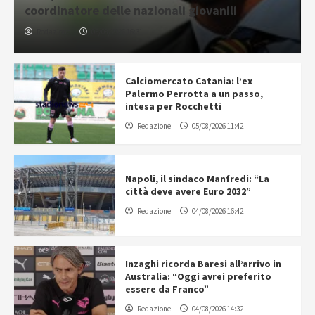
coordinatore delle nazionali giovanili
Redazione
05/08/2026 16:31
Calciomercato Catania: l’ex
Palermo Perrotta a un passo,
intesa per Rocchetti
Redazione
05/08/2026 11:42
Napoli, il sindaco Manfredi: “La
città deve avere Euro 2032”
Redazione
04/08/2026 16:42
Inzaghi ricorda Baresi all’arrivo in
Australia: “Oggi avrei preferito
essere da Franco”
Redazione
04/08/2026 14:32