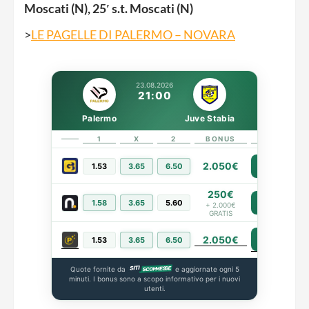
Moscati (N), 25′ s.t. Moscati (N)
>
LE PAGELLE DI PALERMO – NOVARA
23.08.2026
21:00
Palermo
Juve Stabia
1
X
2
BONUS
LINK
2.050€
1.53
3.65
6.50
PIÙ INFO
250€
1.58
3.65
5.60
PIÙ INFO
+ 2.000€
GRATIS
2.050€
PIÙ INFO
1.53
3.65
6.50
Quote fornite da
e aggiornate ogni 5
minuti. I bonus sono a scopo informativo per i nuovi
utenti.