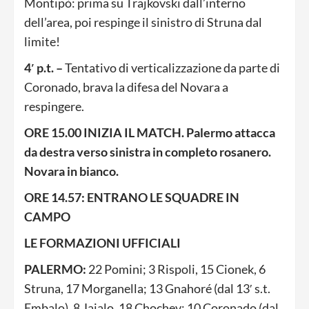
Montipò: prima su Trajkovski dall’interno
dell’area, poi respinge il sinistro di Struna dal
limite!
4′ p.t. –
Tentativo di verticalizzazione da parte di
Coronado, brava la difesa del Novara a
respingere.
ORE 15.00 INIZIA IL MATCH. Palermo attacca
da destra verso sinistra in completo rosanero.
Novara in bianco.
ORE 14.57: ENTRANO LE SQUADRE IN
CAMPO
LE FORMAZIONI UFFICIALI
PALERMO:
22 Pomini; 3 Rispoli, 15 Cionek, 6
Struna, 17 Morganella; 13 Gnahoré (dal 13′ s.t.
Embalo), 8 Jajalo, 18 Chochev; 10 Coronado (dal