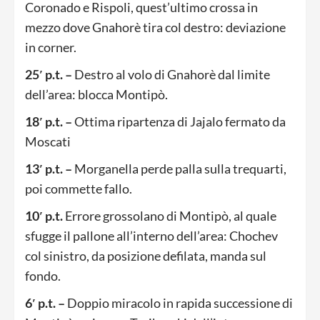
Coronado e Rispoli, quest’ultimo crossa in
mezzo dove Gnahorè tira col destro: deviazione
in corner.
25′ p.t. –
Destro al volo di Gnahorè dal limite
dell’area: blocca Montipò.
18′ p.t. –
Ottima ripartenza di Jajalo fermato da
Moscati
13′ p.t. –
Morganella perde palla sulla trequarti,
poi commette fallo.
1
0′ p.t.
Errore grossolano di Montipò, al quale
sfugge il pallone all’interno dell’area: Chochev
col sinistro, da posizione defilata, manda sul
fondo.
6′ p.t. –
Doppio miracolo in rapida successione di