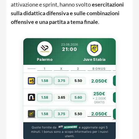
attivazione e sprint, hanno svolto
esercitazioni
sulla didattica difensiva e sulle combinazioni
offensive e una partita a tema finale
.
23.08.2026
21:00
Palermo
Juve Stabia
1
X
2
BONUS
LINK
2.050€
1.58
3.75
5.50
PIÙ INFO
250€
1.58
3.65
5.60
PIÙ INFO
+ 2.000€
GRATIS
2.050€
PIÙ INFO
1.58
3.75
5.50
Quote fornite da
e aggiornate ogni 5
minuti. I bonus sono a scopo informativo per i nuovi
utenti.