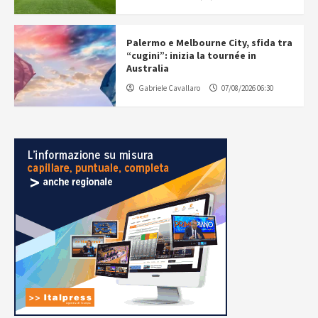
Palermo e Melbourne City, sfida tra
“cugini”: inizia la tournée in
Australia
Gabriele Cavallaro
07/08/2026 06:30