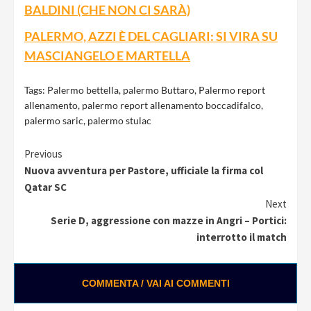
BALDINI (CHE NON CI SARÀ)
PALERMO, AZZI È DEL CAGLIARI: SI VIRA SU
MASCIANGELO E MARTELLA
Tags:
Palermo bettella
,
palermo Buttaro
,
Palermo report
allenamento
,
palermo report allenamento boccadifalco
,
palermo saric
,
palermo stulac
Continue
Previous
Nuova avventura per Pastore, ufficiale la firma col
Reading
Qatar SC
Next
Serie D, aggressione con mazze in Angri – Portici:
interrotto il match
COMMENTA / VAI AI COMMENTI