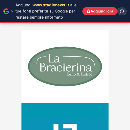
Aggiungi
www.stadionews.it
alle
tue fonti preferite su Google per
Aggiungi ora
restare sempre informato