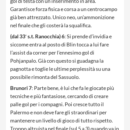
gol di testa con un inserimento in area.
Garantisce forza fisica e corsa a un centrocampo
già ben attrezzato. Unico neo, un’ammonizione
nel finale che gli costerà la squalifica.
(dal 33′ s.t. Ranocchia) 6
: Si prende d’invidia e
siccome entra al posto di Blin tocca a lui fare
l’assist da corner per l’ennesimo gol di
Pohjanpalo. Già con questo si guadagna la
pagnotta e toglie le ultime perplessità su una
possibile rimonta del Sassuolo.
Brunori 7
: Parte bene, è lui che fa le giocate più
tecniche e più fantasiose, cercando di creare
palle gol per i compagni. Poi cresce tutto il
Palermo e non deve fare gli straordinari per
mantenere un livello di gioco di tutto rispetto.
Troppo altruista nel finale (sul 5 a 3) quando va in