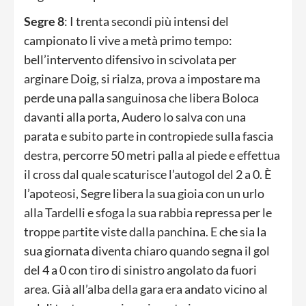
Segre 8
: I trenta secondi più intensi del
campionato li vive a metà primo tempo:
bell’intervento difensivo in scivolata per
arginare Doig, si rialza, prova a impostare ma
perde una palla sanguinosa che libera Boloca
davanti alla porta, Audero lo salva con una
parata e subito parte in contropiede sulla fascia
destra, percorre 50 metri palla al piede e effettua
il cross dal quale scaturisce l’autogol del 2 a 0. È
l’apoteosi, Segre libera la sua gioia con un urlo
alla Tardelli e sfoga la sua rabbia repressa per le
troppe partite viste dalla panchina. E che sia la
sua giornata diventa chiaro quando segna il gol
del 4 a 0 con tiro di sinistro angolato da fuori
area. Già all’alba della gara era andato vicino al