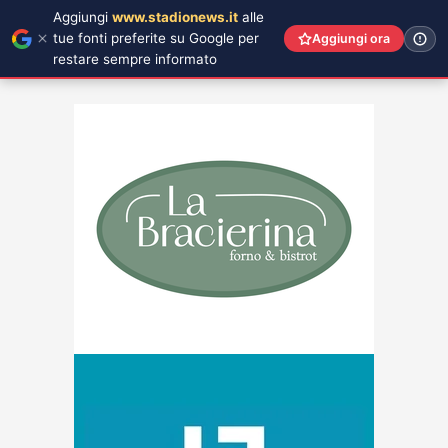
Aggiungi
www.stadionews.it
alle
tue fonti preferite su Google per
Aggiungi ora
restare sempre informato