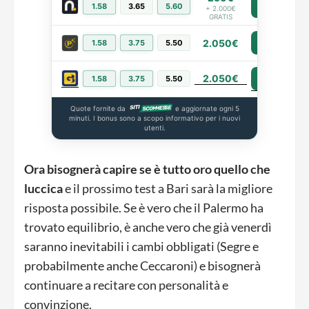
1.58
3.65
5.60
PIÙ INFO
+ 2.000€
GRATIS
2.050€
1.58
3.75
5.50
PIÙ INFO
2.050€
PIÙ INFO
1.58
3.75
5.50
Quote fornite da
e aggiornate ogni 5
minuti. I bonus sono a scopo informativo per i nuovi
utenti.
Ora bisognerà capire se è tutto oro quello che
luccica
e il prossimo test a Bari sarà la migliore
risposta possibile. Se è vero che il Palermo ha
trovato equilibrio, è anche vero che già venerdì
saranno inevitabili i cambi obbligati (Segre e
probabilmente anche Ceccaroni) e bisognerà
continuare a recitare con personalità e
convinzione.