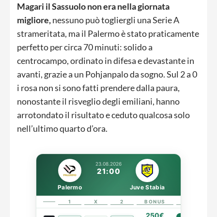
Magari il Sassuolo non era nella giornata
migliore,
nessuno può togliergli una Serie A
strameritata, ma il Palermo è stato praticamente
perfetto per circa 70 minuti: solido a
centrocampo, ordinato in difesa e devastante in
avanti, grazie a un Pohjanpalo da sogno. Sul 2 a 0
i rosa non si sono fatti prendere dalla paura,
nonostante il risveglio degli emiliani, hanno
arrotondato il risultato e ceduto qualcosa solo
nell’ultimo quarto d’ora.
23.08.2026
21:00
Palermo
Juve Stabia
1
X
2
BONUS
LINK
250€