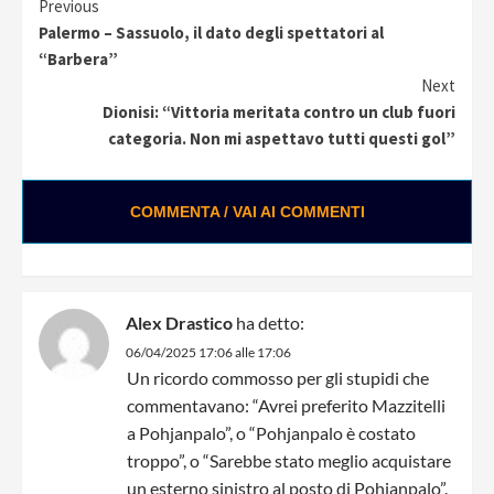
Continue
Previous
Palermo – Sassuolo, il dato degli spettatori al
Reading
“Barbera”
Next
Dionisi: “Vittoria meritata contro un club fuori
categoria. Non mi aspettavo tutti questi gol”
COMMENTA / VAI AI COMMENTI
Alex Drastico
ha detto:
06/04/2025 17:06 alle 17:06
Un ricordo commosso per gli stupidi che
commentavano: “Avrei preferito Mazzitelli
a Pohjanpalo”, o “Pohjanpalo è costato
troppo”, o “Sarebbe stato meglio acquistare
un esterno sinistro al posto di Pohjanpalo”.