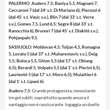
PALERMO
:
Audero 7,5; Baniya 5,5, Magnani 7,
Ceccaroni 7 (dal 24′ s.t. Di Mariano 6); Pierozzi 6
(dal 45′ s.t. Vasic s.v.), Blin 7 (dal 33′ s.t. Verre
s.v.), Gomes 7,5, Lund 6,5; Segre 8 (dal 33′ s.t.
Ranocchia 6), Brunori 7 (dal 45′ s.t. Diakité s.v.);
Pohjanpalo 9,5
.
SASSUOLO
:
Moldovan 4,5; Toljan 4,5, Romagna
5, Lovato 5 (dal 37′ s.t. Muharemovic s.v.), Doig
5,5; Boloca 5,5, Ghion 5,5 (dal 17′ s.t. Obiang
6,5); Berardi 5, Volpato 5,5 (dal 1′ s.t. Pierini 6,5),
Laurienté 5 (dal 17′ s.t. Moro 6,5); Mulattieri 6
(dal 1′ s.t. Lipani 6)
.
Audero 7,5
: Grande protagonista, nonostante
tre gol subiti, soprattutto quando ancora il
vantaggio non è rassicurante. Ingaggia un duello