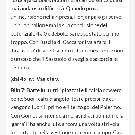
mai andare in difficoltà. Quando prova
un’incursione nella ripresa, Pohjanpalo gli serve
un buon pallone ma la sua conclusione del
potenziale 4 a 0 è debole: sarebbe stato perfino
troppo. Con l’uscita di Ceccaroni va a fare il
‘braccetto’ di sinistra: non è il suo mestiere e non
è un caso che il Sassuolo si sveglia e accorcia le
distanze.
(dal 45′ s.t. Vasic) s.v.
Blin 7
: Batte lui tutti i piazzati e li calcia davvero
bene. Suoi i calci d’angolo, tesi e precisi, da cui
vengono fuori il primo e il terzo gol del Palermo.
Con Gomes si intende a meraviglia, i polmoni e la
‘garra’ li ha anche lui e ancora una volta si rivela
importante nella gestione del centrocampo. Cala