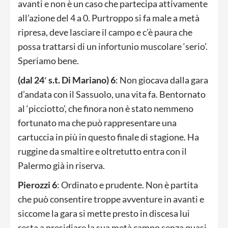
avanti e non è un caso che partecipa attivamente
all’azione del 4 a 0. Purtroppo si fa male a metà
ripresa, deve lasciare il campo e c’è paura che
possa trattarsi di un infortunio muscolare ‘serio’.
Speriamo bene.
(dal 24′ s.t. Di Mariano) 6
: Non giocava dalla gara
d’andata con il Sassuolo, una vita fa. Bentornato
al ‘picciotto’, che finora non è stato nemmeno
fortunato ma che può rappresentare una
cartuccia in più in questo finale di stagione. Ha
ruggine da smaltire e oltretutto entra con il
Palermo già in riserva.
Pierozzi 6
: Ordinato e prudente. Non è partita
che può consentire troppe avventure in avanti e
siccome la gara si mette presto in discesa lui
resta a presidiare la sua metà campo senza quasi