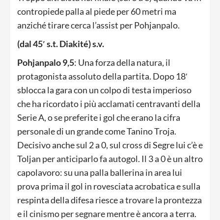
contropiede palla al piede per 60 metri ma
anziché tirare cerca l’assist per Pohjanpalo.
(dal 45′ s.t. Diakité) s.v.
Pohjanpalo 9,5
: Una forza della natura, il
protagonista assoluto della partita. Dopo 18′
sblocca la gara con un colpo di testa imperioso
che ha ricordato i più acclamati centravanti della
Serie A, o se preferite i gol che erano la cifra
personale di un grande come Tanino Troja.
Decisivo anche sul 2 a 0, sul cross di Segre lui c’è e
Toljan per anticiparlo fa autogol. Il 3 a 0 è un altro
capolavoro: su una palla ballerina in area lui
prova prima il gol in rovesciata acrobatica e sulla
respinta della difesa riesce a trovare la prontezza
e il cinismo per segnare mentre è ancora a terra.