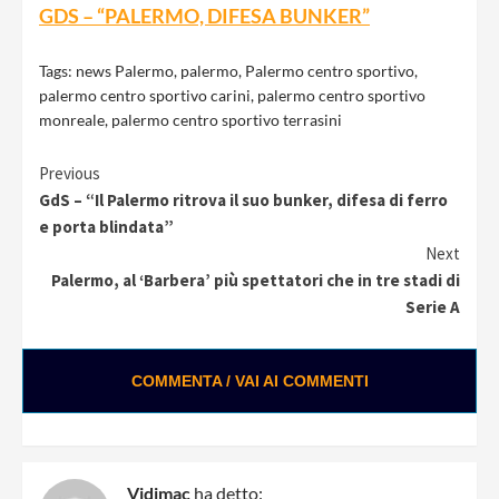
GDS – “PALERMO, DIFESA BUNKER”
Tags:
news Palermo
,
palermo
,
Palermo centro sportivo
,
palermo centro sportivo carini
,
palermo centro sportivo
monreale
,
palermo centro sportivo terrasini
Continue
Previous
GdS – “Il Palermo ritrova il suo bunker, difesa di ferro
Reading
e porta blindata”
Next
Palermo, al ‘Barbera’ più spettatori che in tre stadi di
Serie A
COMMENTA / VAI AI COMMENTI
Vidimac
ha detto: