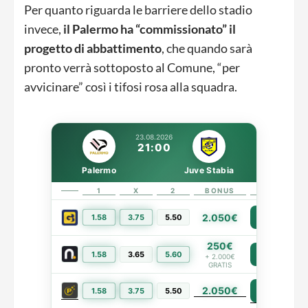
Per quanto riguarda le barriere dello stadio
invece,
il Palermo ha “commissionato” il
progetto di abbattimento
, che quando sarà
pronto verrà sottoposto al Comune, “per
avvicinare” così i tifosi rosa alla squadra.
23.08.2026
21:00
Palermo
Juve Stabia
1
X
2
BONUS
LINK
2.050€
1.58
3.75
5.50
PIÙ INFO
250€
1.58
3.65
5.60
PIÙ INFO
+ 2.000€
GRATIS
2.050€
PIÙ INFO
1.58
3.75
5.50