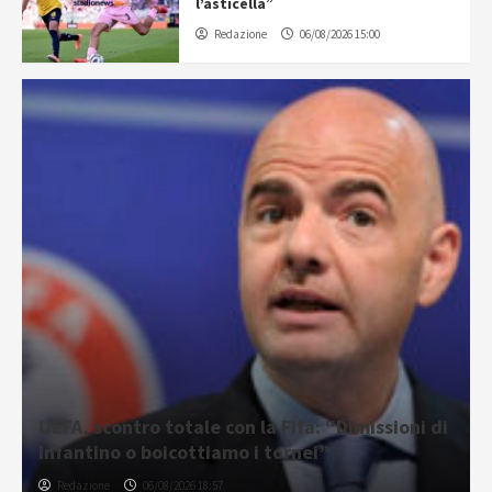
l’asticella”
Redazione
06/08/2026 15:00
UEFA, scontro totale con la Fifa: “Dimissioni di
Infantino o boicottiamo i tornei”
Redazione
06/08/2026 18:57