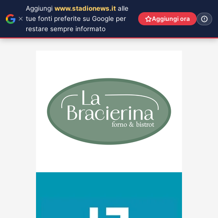
Aggiungi
www.stadionews.it
alle
tue fonti preferite su Google per
Aggiungi ora
restare sempre informato