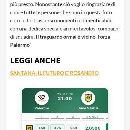
più presto. Nonostante ciò voglio ringraziare di
cuore tutte le persone che sono in questa foto
con cui ho trascorso momenti indimenticabili,
con una dedica speciale ai miei favolosi compagni
di squadra.
Il traguardo ormai è vicino. Forza
Palermo”
LEGGI ANCHE
SANTANA: IL FUTURO E’ ROSANERO
23.08.2026
21:00
Palermo
Juve Stabia
1
X
2
BONUS
LINK
2.050€
1.58
3.75
5.50
PIÙ INFO