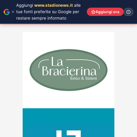
Aggiungi
www.stadionews.it
alle
tue fonti preferite su Google per
Aggiungi ora
restare sempre informato