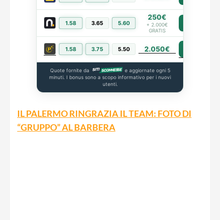
250€
1.58
3.65
5.60
PIÙ INFO
+ 2.000€
GRATIS
2.050€
PIÙ INFO
1.58
3.75
5.50
Quote fornite da
e aggiornate ogni 5
minuti. I bonus sono a scopo informativo per i nuovi
utenti.
IL PALERMO RINGRAZIA IL TEAM: FOTO DI
“GRUPPO” AL BARBERA