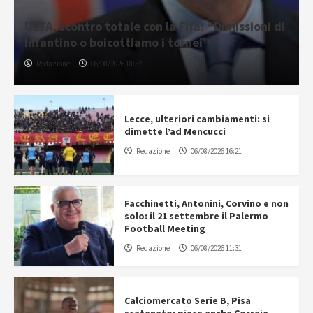
UEFA, scontro totale con la Fifa: “Dimissioni di
Infantino o boicottiamo i tornei”
Redazione
06/08/2026 18:57
Lecce, ulteriori cambiamenti: si
dimette l’ad Mencucci
Redazione
06/08/2026 16:21
Facchinetti, Antonini, Corvino e non
solo: il 21 settembre il Palermo
Football Meeting
Redazione
06/08/2026 11:31
Calciomercato Serie B, Pisa
scatenato: piace anche Correia