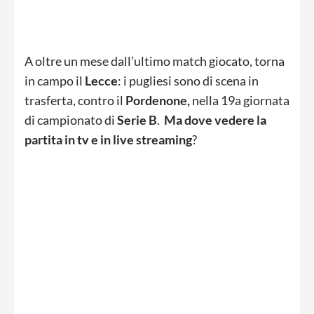
A oltre un mese dall’ultimo match giocato, torna
in campo il
Lecce
: i pugliesi sono di scena in
trasferta, contro il
Pordenone,
nella 19a giornata
di campionato di
Serie B
.
Ma dove vedere la
partita in tv e in live streaming
?