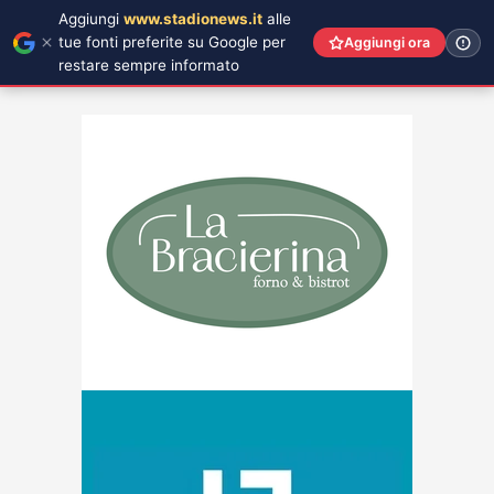
Aggiungi
www.stadionews.it
alle
tue fonti preferite su Google per
Aggiungi ora
restare sempre informato