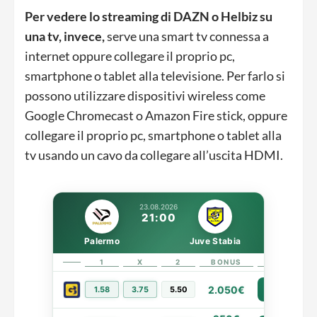
Per vedere lo streaming di DAZN o Helbiz su
una tv, invece,
serve una smart tv connessa a
internet oppure collegare il proprio pc,
smartphone o tablet alla televisione. Per farlo si
possono utilizzare dispositivi wireless come
Google Chromecast o Amazon Fire stick, oppure
collegare il proprio pc, smartphone o tablet alla
tv usando un cavo da collegare all’uscita HDMI.
23.08.2026
21:00
Palermo
Juve Stabia
1
X
2
BONUS
LINK
2.050€
1.58
3.75
5.50
PIÙ INFO