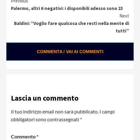
Continue
Previous
Palermo, altri 6 negativi: i disponibili adesso sono 23
Reading
Next
Baldini: “Voglio fare qualcosa che resti nella mente di
tutti”
COMMENTA / VAI AI COMMENTI
Lascia un commento
Il tuo indirizzo email non sarà pubblicato.
I campi
obbligatori sono contrassegnati
*
Commento
*