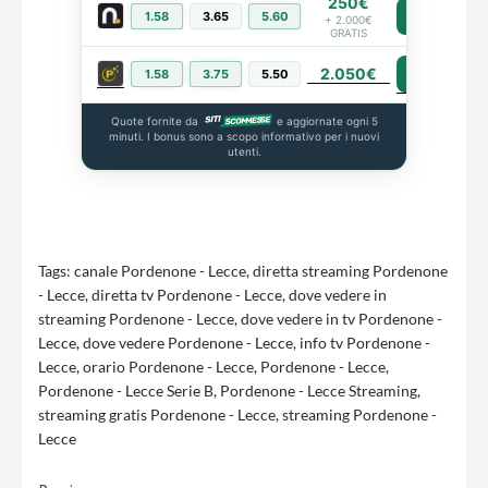
250€
1.58
3.65
5.60
PIÙ INFO
+ 2.000€
GRATIS
2.050€
PIÙ INFO
1.58
3.75
5.50
Quote fornite da
e aggiornate ogni 5
minuti. I bonus sono a scopo informativo per i nuovi
utenti.
Tags:
canale Pordenone - Lecce
,
diretta streaming Pordenone
- Lecce
,
diretta tv Pordenone - Lecce
,
dove vedere in
streaming Pordenone - Lecce
,
dove vedere in tv Pordenone -
Lecce
,
dove vedere Pordenone - Lecce
,
info tv Pordenone -
Lecce
,
orario Pordenone - Lecce
,
Pordenone - Lecce
,
Pordenone - Lecce Serie B
,
Pordenone - Lecce Streaming
,
streaming gratis Pordenone - Lecce
,
streaming Pordenone -
Lecce