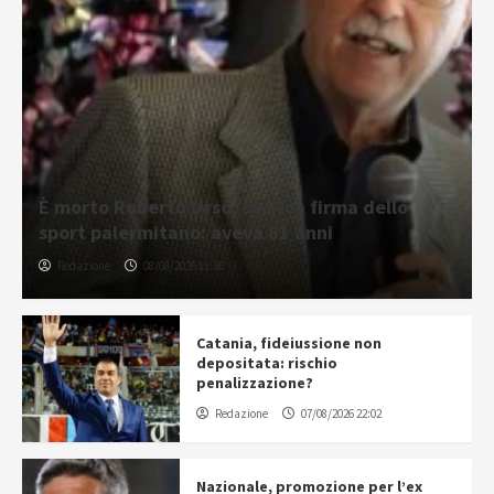
È morto Roberto Urso, storica firma dello
sport palermitano: aveva 81 anni
Redazione
08/08/2026 11:36
Catania, fideiussione non
depositata: rischio
penalizzazione?
Redazione
07/08/2026 22:02
Nazionale, promozione per l’ex