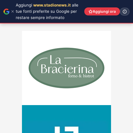
Aggiungi
www.stadionews.it
alle
tue fonti preferite su Google per
Aggiungi ora
restare sempre informato