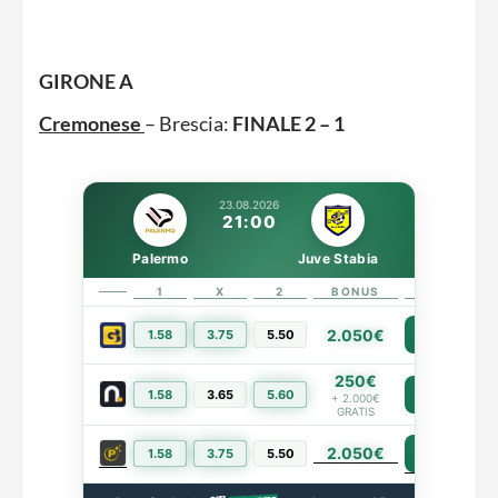
GIRONE A
Cremonese
– Brescia:
FINALE 2 – 1
23.08.2026
21:00
Palermo
Juve Stabia
1
X
2
BONUS
LINK
2.050€
1.58
3.75
5.50
PIÙ INFO
250€
1.58
3.65
5.60
PIÙ INFO
+ 2.000€
GRATIS
2.050€
PIÙ INFO
1.58
3.75
5.50