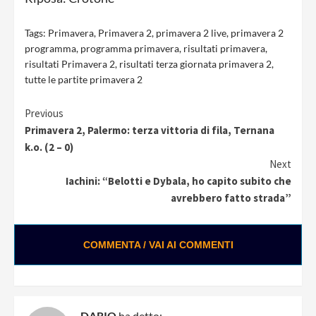
Tags:
Primavera
,
Primavera 2
,
primavera 2 live
,
primavera 2
programma
,
programma primavera
,
risultati primavera
,
risultati Primavera 2
,
risultati terza giornata primavera 2
,
tutte le partite primavera 2
Continue
Previous
Primavera 2, Palermo: terza vittoria di fila, Ternana
Reading
k.o. (2 – 0)
Next
Iachini: “Belotti e Dybala, ho capito subito che
avrebbero fatto strada”
COMMENTA / VAI AI COMMENTI
DARIO
ha detto: