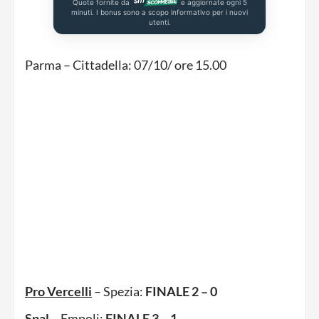
Quote fornite da
e aggiornate ogni 5
minuti. I bonus sono a scopo informativo per i nuovi
utenti.
Parma – Cittadella: 07/10/ ore 15.00
Pro Vercelli
– Spezia:
FINALE 2 – 0
Spal
– Empoli:
FINALE 3 – 1