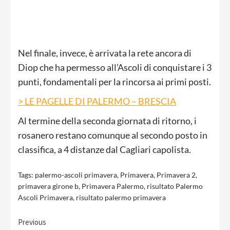
Nel finale, invece, è arrivata la rete ancora di
Diop che ha permesso all’Ascoli di conquistare i 3
punti, fondamentali per la rincorsa ai primi posti.
> LE PAGELLE DI PALERMO – BRESCIA
Al termine della seconda giornata di ritorno, i
rosanero restano comunque al secondo posto in
classifica, a 4 distanze dal Cagliari capolista.
Tags:
palermo-ascoli primavera
,
Primavera
,
Primavera 2
,
primavera girone b
,
Primavera Palermo
,
risultato Palermo
Ascoli Primavera
,
risultato palermo primavera
Continue
Previous