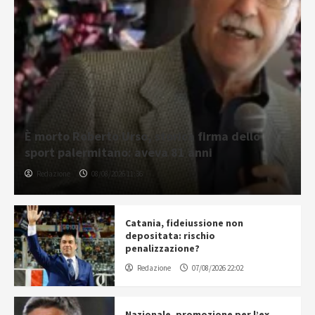
È morto Roberto Urso, storica firma dello
sport palermitano: aveva 81 anni
Redazione
08/08/2026 11:36
Catania, fideiussione non
depositata: rischio
penalizzazione?
Redazione
07/08/2026 22:02
Nazionale, promozione per l’ex