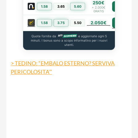
250€
1.58
3.65
5.60
PIÙ INFO
+ 2.000€
GRATIS
2.050€
PIÙ INFO
1.58
3.75
5.50
Quote fornite da
e aggiornate ogni 5
minuti. I bonus sono a scopo informativo per i nuovi
utenti.
> TEDINO: “EMBALO ESTERNO? SERVIVA
PERICOLOSITA'”