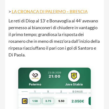
>
LA CRONACA DI PALERMO – BRESCIA
Le reti di Diop al 13′ e Bonavoglia al 44′ avevano
permesso ai bianconeri di chiudere in vantaggio
il primo tempo; grandiosa la risposta dei
rosanero che in meno di mezz’ora dall’inizio della
rirpesa riacciuffano il pari con i gol di Santoro e
Di Paola.
23.08.2026
21:00
Palermo
Juve Stabia
1
X
2
BONUS
LINK
2.050€
1.58
3.75
5.50
PIÙ INFO