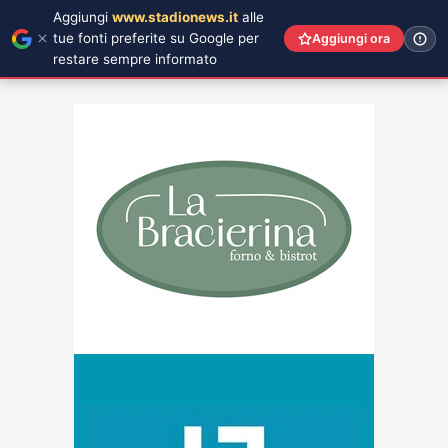
Aggiungi
www.stadionews.it
alle
tue fonti preferite su Google per
Aggiungi ora
restare sempre informato