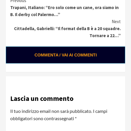
Continue
Previous
Trapani, Italiano: “Ero solo come un cane, ora siamo in
Reading
B. Il derby col Palermo…”
Next
Cittadella, Gabrielli: “Il format della B è a 20 squadre.
Tornare a 22…”
COMMENTA / VAI AI COMMENTI
Lascia un commento
Il tuo indirizzo email non sarà pubblicato.
I campi
obbligatori sono contrassegnati
*