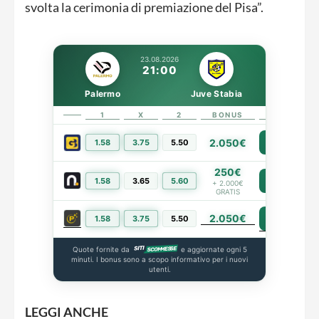
svolta la cerimonia di premiazione del Pisa”.
23.08.2026
21:00
Palermo
Juve Stabia
1
X
2
BONUS
LINK
2.050€
1.58
3.75
5.50
PIÙ INFO
250€
1.58
3.65
5.60
PIÙ INFO
+ 2.000€
GRATIS
2.050€
PIÙ INFO
1.58
3.75
5.50
Quote fornite da
e aggiornate ogni 5
minuti. I bonus sono a scopo informativo per i nuovi
utenti.
LEGGI ANCHE