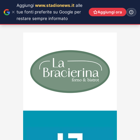
Aggiungi
www.stadionews.it
alle
tue fonti preferite su Google per
Aggiungi ora
restare sempre informato