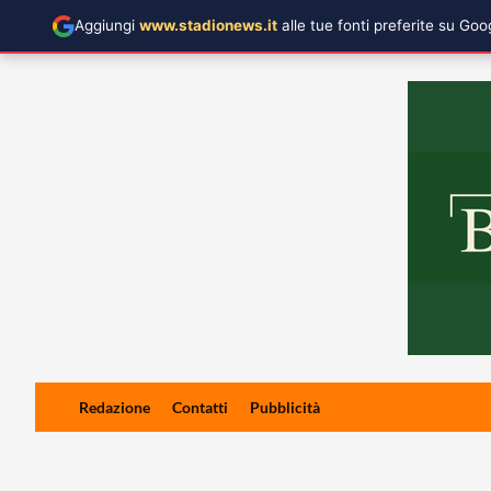
Aggiungi
www.stadionews.it
alle tue fonti preferite su Go
Skip
Redazione
Contatti
Pubblicità
to
content