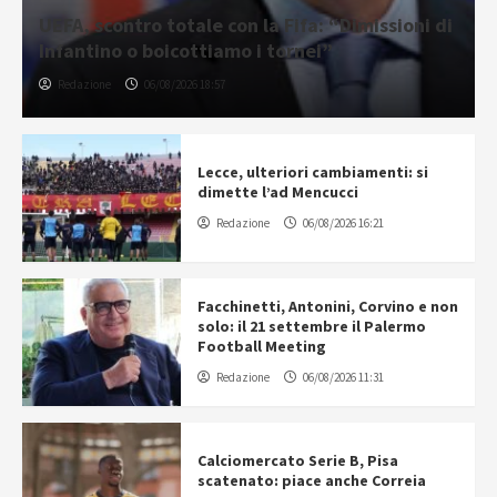
UEFA, scontro totale con la Fifa: “Dimissioni di
Infantino o boicottiamo i tornei”
Redazione
06/08/2026 18:57
Lecce, ulteriori cambiamenti: si
dimette l’ad Mencucci
Redazione
06/08/2026 16:21
Facchinetti, Antonini, Corvino e non
solo: il 21 settembre il Palermo
Football Meeting
Redazione
06/08/2026 11:31
Calciomercato Serie B, Pisa
scatenato: piace anche Correia