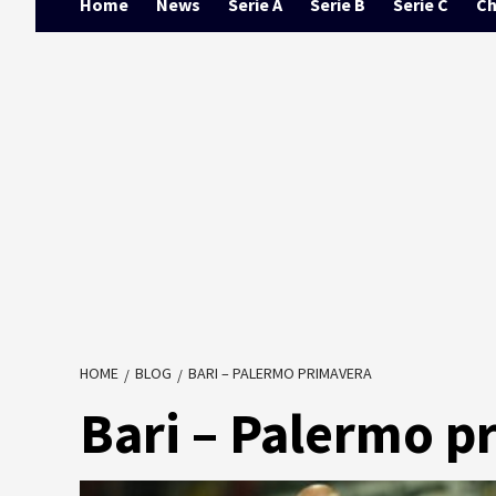
Home
News
Serie A
Serie B
Serie C
Ch
HOME
BLOG
BARI – PALERMO PRIMAVERA
Bari – Palermo p