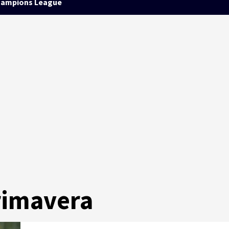
ampions League
rimavera