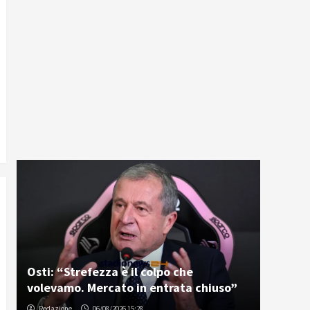
Osti: “Strefezza è il colpo che
volevamo. Mercato in entrata chiuso”
Redazione
06/08/2026 15:28