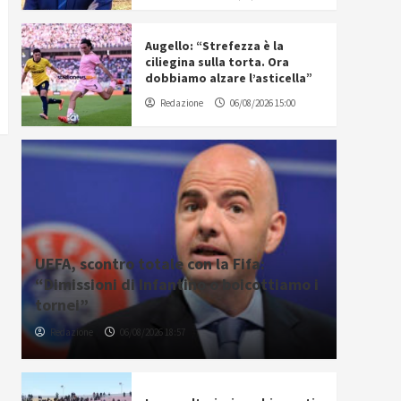
Augello: “Strefezza è la
ciliegina sulla torta. Ora
dobbiamo alzare l’asticella”
Redazione
06/08/2026 15:00
UEFA, scontro totale con la Fifa:
“Dimissioni di Infantino o boicottiamo i
tornei”
Redazione
06/08/2026 18:57