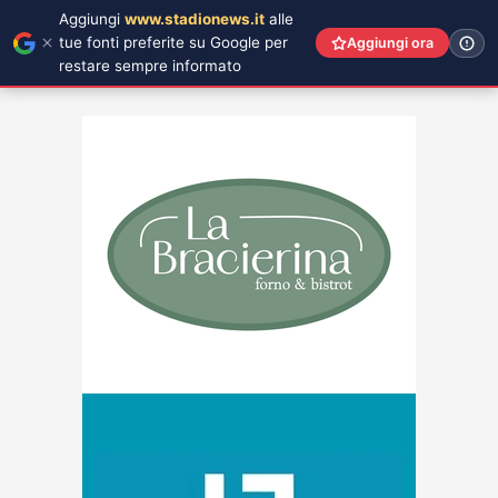
Aggiungi
www.stadionews.it
alle
tue fonti preferite su Google per
Aggiungi ora
restare sempre informato