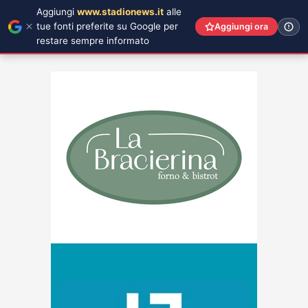
Aggiungi
www.stadionews.it
alle
tue fonti preferite su Google per
Aggiungi ora
restare sempre informato