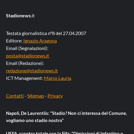
Stadionews
.it
Testata giornalistica n°8 del 27.04.2007
Editore:
Ignazio Aragona
Email (Segnalazioni):
posta@stadionews.it
Email (Redazione):
redazione@stadionews.it
ICT Management:
Marco Lauria
Contatti
-
Sitemap
-
Privacy
Napoli, De Laurentiis: “Stadio? Non ci interessa del Comune,
vogliamo uno stadio nostro”
UEFA, scontro totale con la Fifa: “Dimissioni di Infantino o