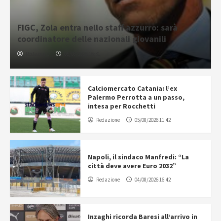
FIGC, Zola entra nello staff azzurro: sarà
coordinatore delle nazionali giovanili
Redazione
05/08/2026 16:31
Calciomercato Catania: l’ex
Palermo Perrotta a un passo,
intesa per Rocchetti
Redazione
05/08/2026 11:42
Napoli, il sindaco Manfredi: “La
città deve avere Euro 2032”
Redazione
04/08/2026 16:42
Inzaghi ricorda Baresi all’arrivo in