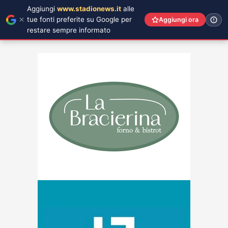
Aggiungi
www.stadionews.it
alle
tue fonti preferite su Google per
Aggiungi ora
restare sempre informato