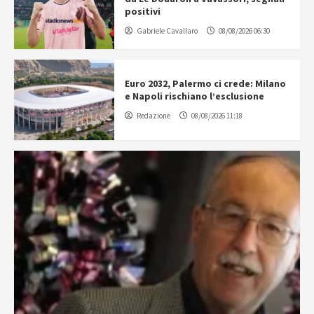
positivi
Gabriele Cavallaro
08/08/2026 06:30
Euro 2032, Palermo ci crede: Milano
e Napoli rischiano l’esclusione
Redazione
08/08/2026 11:18