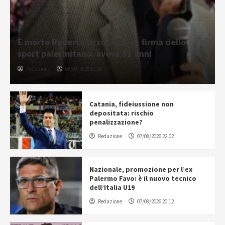
È morto Roberto Urso, storica firma dello
sport palermitano: aveva 81 anni
Redazione
08/08/2026 11:36
Catania, fideiussione non
depositata: rischio
penalizzazione?
Redazione
07/08/2026 22:02
Nazionale, promozione per l’ex
Palermo Favo: è il nuovo tecnico
dell’Italia U19
Redazione
07/08/2026 20:12