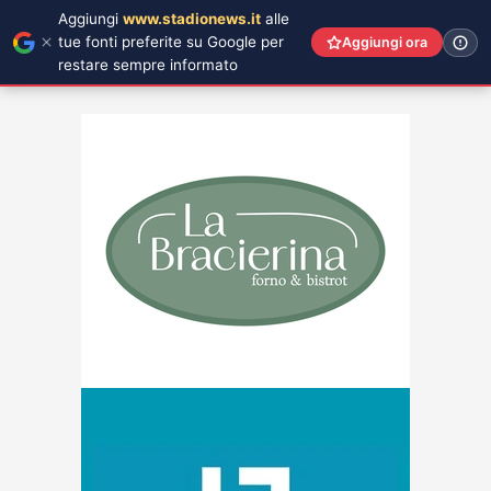
Aggiungi
www.stadionews.it
alle
tue fonti preferite su Google per
Aggiungi ora
restare sempre informato