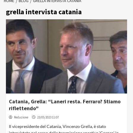
HOME
BLOG
GRELLA INTERVISTA CATANIA
grella intervista catania
Catania, Grella: “Laneri resta. Ferraro? Stiamo
riflettendo”
Redazione
23/05/2023 11:07
Il vicepresidente del Catania, Vincenzo Grella, è stato
intervistato nel corso della trasmissione sportiva ‘Corner’ in