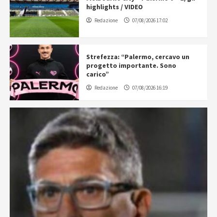
highlights / VIDEO
Redazione
07/08/2026 17:02
Strefezza: “Palermo, cercavo un
progetto importante. Sono
carico”
Redazione
07/08/2026 16:19