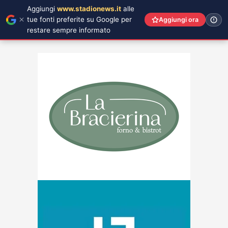
Aggiungi
www.stadionews.it
alle
tue fonti preferite su Google per
Aggiungi ora
restare sempre informato