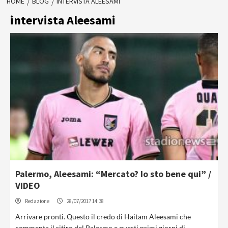
HOME
BLOG
INTERVISTA ALEESAMI
intervista Aleesami
Palermo, Aleesami: “Mercato? Io sto bene qui” /
VIDEO
Redazione
28/07/2017 14:38
Arrivare pronti. Questo il credo di Haitam Aleesami che
commenta il ritiro del Palermo e questi primi giorni di