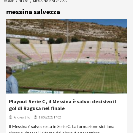
HOME
BLOG
MESSINA SALVEZZA
messina salvezza
Playout Serie C, il Messina è salvo: decisivo il
gol di Ragusa nel finale
Andrea Zito
13/05/2023 17:02
Il Messina è salvo: resta in Serie C. La formazione siciliana
riesce a vincere il ritorno dei playout e pareggiare...