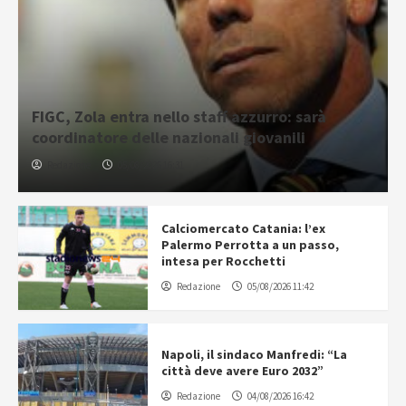
FIGC, Zola entra nello staff azzurro: sarà
coordinatore delle nazionali giovanili
Redazione
05/08/2026 16:31
Calciomercato Catania: l’ex
Palermo Perrotta a un passo,
intesa per Rocchetti
Redazione
05/08/2026 11:42
Napoli, il sindaco Manfredi: “La
città deve avere Euro 2032”
Redazione
04/08/2026 16:42