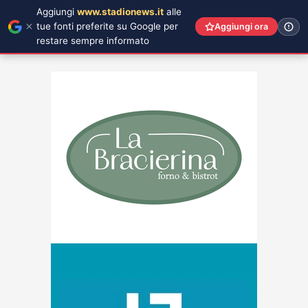
Aggiungi
www.stadionews.it
alle
tue fonti preferite su Google per
Aggiungi ora
restare sempre informato