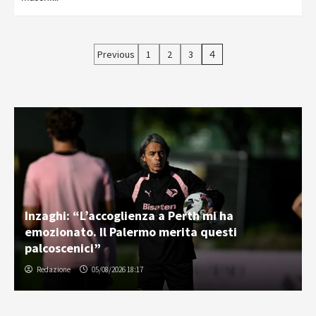
Paginazione
Previous
1
2
3
4
degli
articoli
Inzaghi: “L’accoglienza a Perth mi ha
emozionato. Il Palermo merita questi
palcoscenici”
Redazione
05/08/2026 18:17