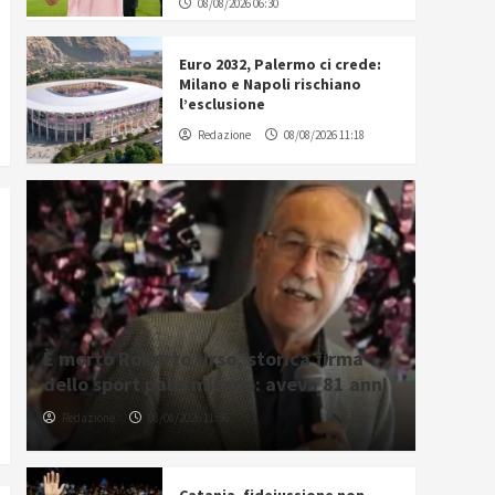
08/08/2026 06:30
Euro 2032, Palermo ci crede:
Milano e Napoli rischiano
l’esclusione
Redazione
08/08/2026 11:18
È morto Roberto Urso, storica firma
dello sport palermitano: aveva 81 anni
Redazione
08/08/2026 11:36