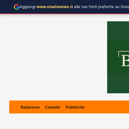
Aggiungi
www.stadionews.it
alle tue fonti preferite su Go
Skip
Redazione
Contatti
Pubblicità
to
content