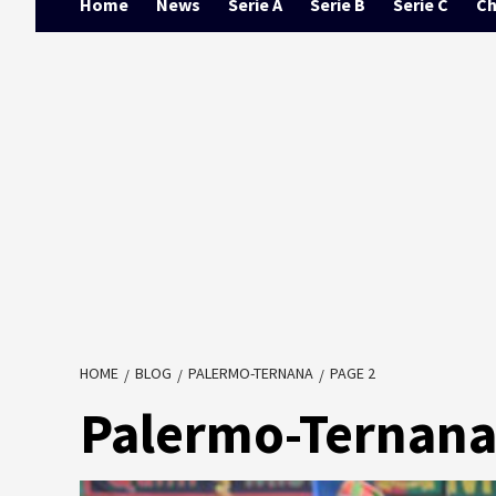
Home
News
Serie A
Serie B
Serie C
Ch
HOME
BLOG
PALERMO-TERNANA
PAGE 2
Palermo-Ternan