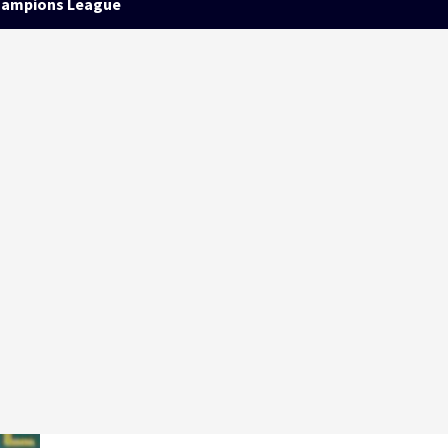
ampions League
a