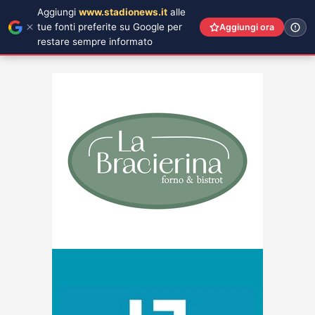
Aggiungi
www.stadionews.it
alle
tue fonti preferite su Google per
Aggiungi ora
restare sempre informato