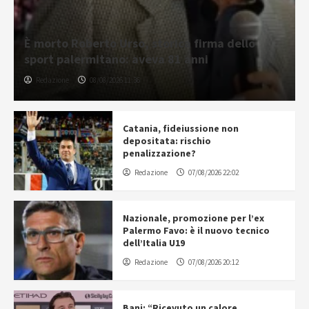
È morto Roberto Urso, storica firma dello
sport palermitano: aveva 81 anni
Redazione
08/08/2026 11:36
Catania, fideiussione non
depositata: rischio
penalizzazione?
Redazione
07/08/2026 22:02
Nazionale, promozione per l’ex
Palermo Favo: è il nuovo tecnico
dell’Italia U19
Redazione
07/08/2026 20:12
Bani: “Ricevuto un calore