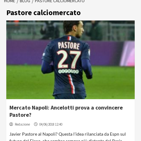
HOME
BLOG
PASTORE CALCIOMERCATO
Pastore calciomercato
Mercato Napoli: Ancelotti prova a convincere
Pastore?
Redazione
04/06/2018 12:40
Javier Pastore al Napoli? Questa l'idea rilanciata da Espn sul
futuro del Flaco, che sembra sempre più distante dal Paris...