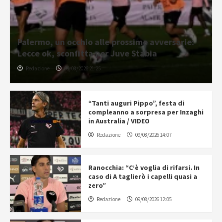
Palermo, un occhio alle prossime avversarie:
Lecce ok, sconfitta per Juve Stabia
Redazione
09/08/2026 21:25
“Tanti auguri Pippo”, festa di
compleanno a sorpresa per Inzaghi
in Australia / VIDEO
Redazione
09/08/2026 14:07
Ranocchia: “C’è voglia di rifarsi. In
caso di A taglierò i capelli quasi a
zero”
Redazione
09/08/2026 12:05