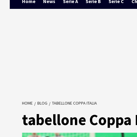
Home
News
Serie A
Serie B
Serie C
Ch
HOME
BLOG
TABELLONE COPPA ITALIA
tabellone Coppa I