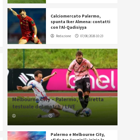
Calciomercato Palermo,
spunta Iker Almena: contatti
con l’Al-Qadisiyya
Redazione
07/08/2026 10:23
Melbourne City – Palermo, la diretta
testuale del match / LIVE
Gabriele Cavallaro
07/08/2026 12:12
Palermo e Melbourne City,