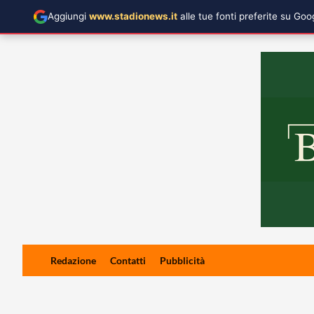
Aggiungi
www.stadionews.it
alle tue fonti preferite su Go
Skip
Redazione
Contatti
Pubblicità
to
content