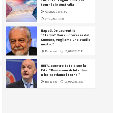
sfida tra “cugini”: inizia la
tournée in Australia
Gabriele Cavallaro
07/08/2026 06:30
Napoli, De Laurentiis:
“Stadio? Non ci interessa del
Comune, vogliamo uno stadio
nostro”
Redazione
06/08/2026 20:43
UEFA, scontro totale con la
Fifa: “Dimissioni di Infantino
o boicottiamo i tornei”
Redazione
06/08/2026 18:57