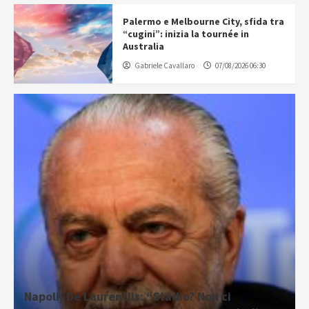
Palermo e Melbourne City, sfida tra
“cugini”: inizia la tournée in
Australia
Gabriele Cavallaro
07/08/2026 06:30
Napoli, De Laurentiis: “Stadio? Non ci