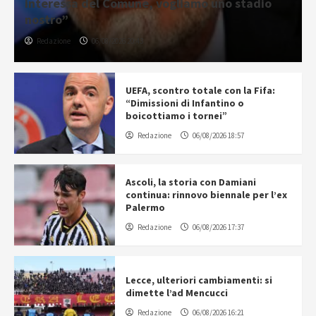
interessa del Comune, vogliamo uno stadio
nostro”
Redazione
06/08/2026 20:43
UEFA, scontro totale con la Fifa:
“Dimissioni di Infantino o
boicottiamo i tornei”
Redazione
06/08/2026 18:57
Ascoli, la storia con Damiani
continua: rinnovo biennale per l’ex
Palermo
Redazione
06/08/2026 17:37
Lecce, ulteriori cambiamenti: si
dimette l’ad Mencucci
Redazione
06/08/2026 16:21