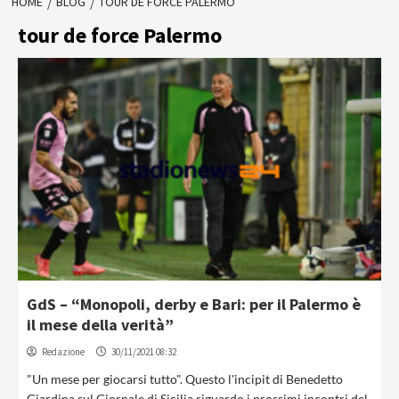
HOME
BLOG
TOUR DE FORCE PALERMO
tour de force Palermo
GdS – “Monopoli, derby e Bari: per il Palermo è
il mese della verità”
Redazione
30/11/2021 08:32
"Un mese per giocarsi tutto". Questo l'incipit di Benedetto
Giardina sul Giornale di Sicilia riguardo i prossimi incontri del