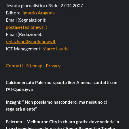
Testata giornalistica n°8 del 27.04.2007
Editore:
Ignazio Aragona
Email (Segnalazioni):
posta@stadionews.it
Email (Redazione):
redazione@stadionews.it
ICT Management:
Marco Lauria
Contatti
-
Sitemap
-
Privacy
Calciomercato Palermo, spunta Iker Almena: contatti con
l’Al-Qadisiyya
Inzaghi: ” Non possiamo nasconderci, ma nessuno ci
regalerà niente”
Palermo – Melbourne City in chiaro gratis: dove vederla in
tv e streaming, canale, orario / Anglo-Palermitan Trophy