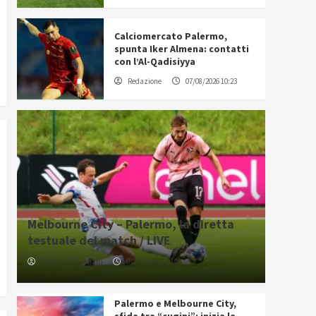
Calciomercato Palermo,
spunta Iker Almena: contatti
con l’Al-Qadisiyya
Redazione
07/08/2026 10:23
Melbourne City – Palermo, la diretta
testuale del match / LIVE
Gabriele Cavallaro
07/08/2026 12:12
Palermo e Melbourne City,