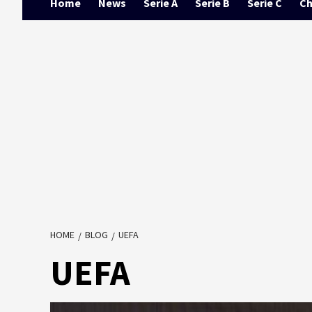
Home
News
Serie A
Serie B
Serie C
Ch
HOME
BLOG
UEFA
UEFA