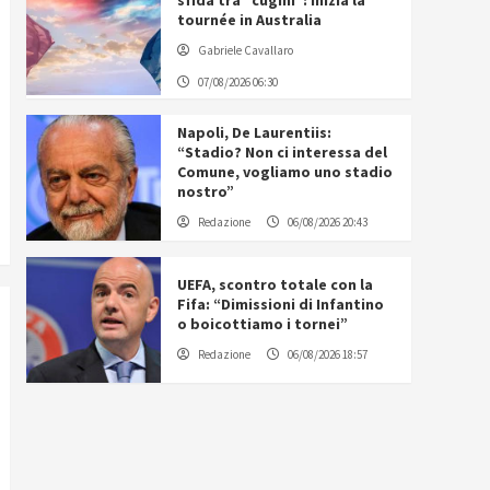
sfida tra “cugini”: inizia la
tournée in Australia
Gabriele Cavallaro
07/08/2026 06:30
Napoli, De Laurentiis:
“Stadio? Non ci interessa del
Comune, vogliamo uno stadio
nostro”
Redazione
06/08/2026 20:43
UEFA, scontro totale con la
Fifa: “Dimissioni di Infantino
o boicottiamo i tornei”
Redazione
06/08/2026 18:57