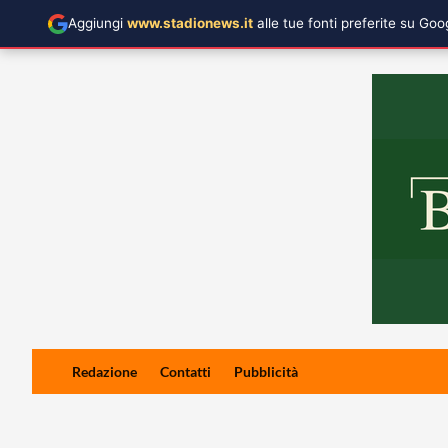
Aggiungi
www.stadionews.it
alle tue fonti preferite su Go
Skip
Redazione
Contatti
Pubblicità
to
content