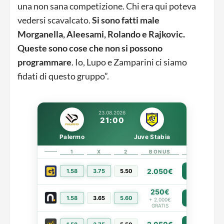
una non sana competizione. Chi era qui poteva
vedersi scavalcato.
Si sono fatti male
Morganella, Aleesami, Rolando e Rajkovic.
Queste sono cose che non si possono
programmare
. Io, Lupo e Zamparini ci siamo
fidati di questo gruppo”.
23.08.2026
21:00
Palermo
Juve Stabia
1
X
2
BONUS
LINK
2.050€
1.58
3.75
5.50
PIÙ INFO
250€
1.58
3.65
5.60
PIÙ INFO
+ 2.000€
GRATIS