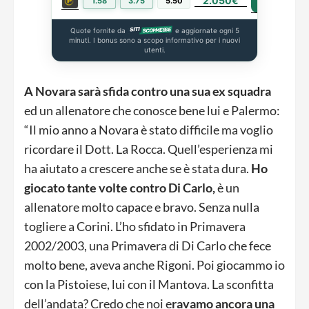
2.050€
PIÙ INFO
1.58
3.75
5.50
Quote fornite da
e aggiornate ogni 5
minuti. I bonus sono a scopo informativo per i nuovi
utenti.
A Novara sarà sfida contro una sua ex squadra
ed un allenatore che conosce bene lui e Palermo:
“Il mio anno a Novara è stato difficile ma voglio
ricordare il Dott. La Rocca. Quell’esperienza mi
ha aiutato a crescere anche se è stata dura.
Ho
giocato tante volte contro Di Carlo,
è un
allenatore molto capace e bravo. Senza nulla
togliere a Corini. L’ho sfidato in Primavera
2002/2003, una Primavera di Di Carlo che fece
molto bene, aveva anche Rigoni. Poi giocammo io
con la Pistoiese, lui con il Mantova. La sconfitta
dell’andata? Credo che noi e
ravamo ancora una