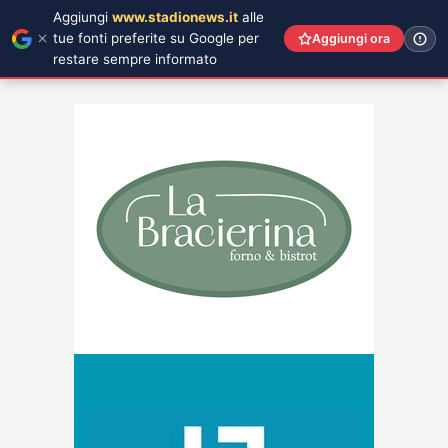
Aggiungi
www.stadionews.it
alle
tue fonti preferite su Google per
Aggiungi ora
restare sempre informato