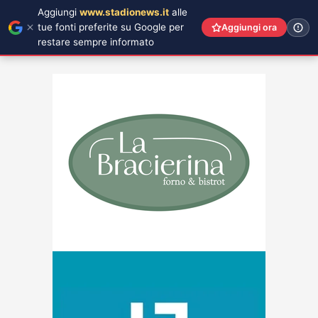
Aggiungi
www.stadionews.it
alle
tue fonti preferite su Google per
Aggiungi ora
restare sempre informato