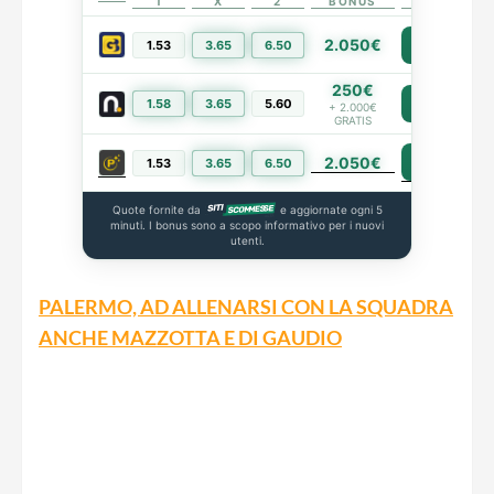
1
X
2
BONUS
LINK
2.050€
1.53
3.65
6.50
PIÙ INFO
250€
1.58
3.65
5.60
PIÙ INFO
+ 2.000€
GRATIS
2.050€
PIÙ INFO
1.53
3.65
6.50
Quote fornite da
e aggiornate ogni 5
minuti. I bonus sono a scopo informativo per i nuovi
utenti.
PALERMO, AD ALLENARSI CON LA SQUADRA
ANCHE MAZZOTTA E DI GAUDIO