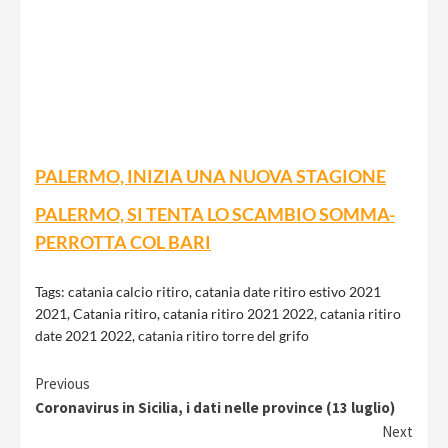
PALERMO, INIZIA UNA NUOVA STAGIONE
PALERMO, SI TENTA LO SCAMBIO SOMMA-
PERROTTA COL BARI
Tags:
catania calcio ritiro
,
catania date ritiro estivo 2021
2021
,
Catania ritiro
,
catania ritiro 2021 2022
,
catania ritiro
date 2021 2022
,
catania ritiro torre del grifo
Continue
Previous
Coronavirus in Sicilia, i dati nelle province (13 luglio)
Reading
Next