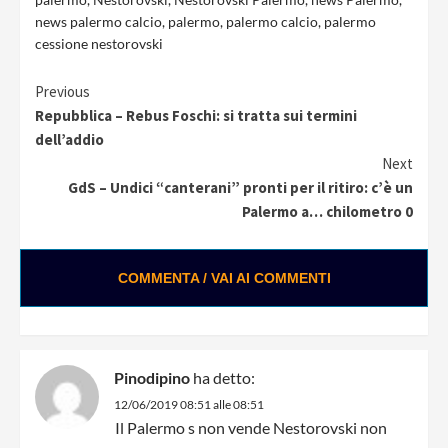
news palermo calcio
,
palermo
,
palermo calcio
,
palermo
cessione nestorovski
Continue
Previous
Repubblica – Rebus Foschi: si tratta sui termini
Reading
dell’addio
Next
GdS – Undici “canterani” pronti per il ritiro: c’è un
Palermo a… chilometro 0
COMMENTA / VAI AI COMMENTI
Pinodipino
ha detto:
12/06/2019 08:51 alle 08:51
Il Palermo s non vende Nestorovski non