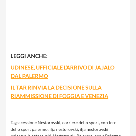
LEGGI ANCHE:
UDINESE, UFFICIALE L’ARRIVO DI JAJALO
DAL PALERMO
IL TAR RINVIA LA DECISIONE SULLA
RIAMMISSIONE DI FOGGIA E VENEZIA
Tags:
cessione Nestorovski
,
corriere dello sport
,
corriere
dello sport palermo
,
ilja nestorovski
,
ilja nestorovski
palermo
,
Nestorovski
,
Nestorovski Palermo
,
news Palermo
,