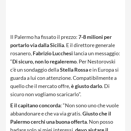
Il Palermo ha fissato il prezzo:
7-8 milioni per
portarlo via dalla Sicilia
. E il direttore generale
rosanero,
Fabrizio Lucchesi
lancia un messaggio:
“
Di sicuro, non lo regaleremo
. Per Nestorovski
c’è un sondaggio della
Stella Rossa
e in Europa si
guarda a lui con attenzione. Compatibilmente a
quello che il mercato offre,
è giusto darlo
. Di
sicuro non vogliamo scaricarlo”.
E il capitano concorda
: “Non sono uno che vuole
abbandonare e che va via gratis.
Giusto che il
Palermo cerchi una buona offerta
. Non posso
badare solo ai miei interessi,
devo aiutare il