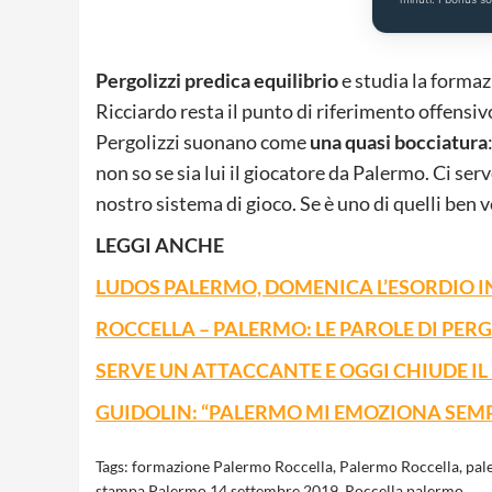
Pergolizzi predica equilibrio
e studia la formaz
Ricciardo resta il punto di riferimento offensiv
Pergolizzi suonano come
una quasi bocciatura
non so se sia lui il giocatore da Palermo. Ci s
nostro sistema di gioco. Se è uno di quelli ben 
LEGGI ANCHE
LUDOS PALERMO, DOMENICA L’ESORDIO IN
ROCCELLA – PALERMO: LE PAROLE DI PERG
SERVE UN ATTACCANTE E OGGI CHIUDE I
GUIDOLIN: “PALERMO MI EMOZIONA SEM
Tags:
formazione Palermo Roccella
,
Palermo Roccella
,
pal
stampa Palermo 14 settembre 2019
,
Roccella palermo