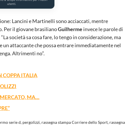
utenti.
ione: Lancini e Martinelli sono acciaccati, mentre
o. Per il giovane brasiliano
Guilherme
invece le parole di
: “La società sa cosa fare, lo tengo in considerazione, ma
erve un attaccante che possa entrare immediatamente nel
venga. Altrimenti no”.
 COPPA ITALIA
OLIZZI
L MERCATO, MA…
PRE”
ermo serie d
,
pergolizzi
,
rassegna stampa Corriere dello Sport
,
rassegna