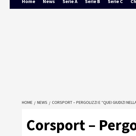
Home
News
Serie A
Serie B
Serie C
Ch
HOME
NEWS
CORSPORT – PERGOLIZZI E “QUEI GIUDIZI NELL
Corsport – Pergol