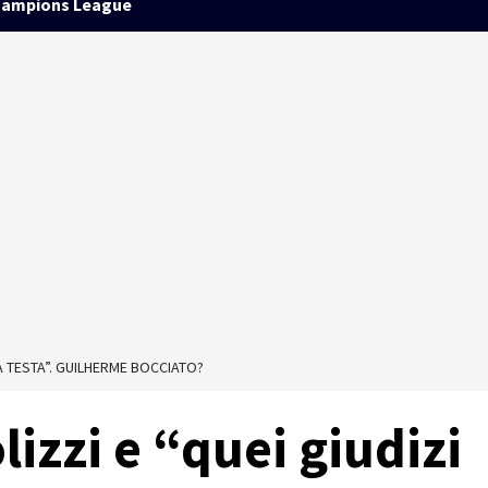
ampions League
A TESTA”. GUILHERME BOCCIATO?
izzi e “quei giudizi