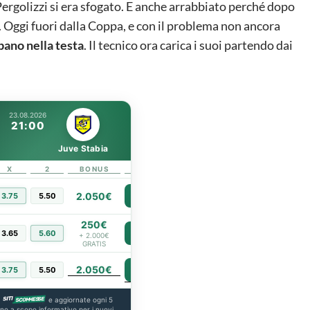
Pergolizzi si era sfogato. E anche arrabbiato perché dopo
. Oggi fuori dalla Coppa, e con il problema non ancora
bano nella testa
. Il tecnico ora carica i suoi partendo dai
23.08.2026
21:00
Juve Stabia
X
2
BONUS
LINK
2.050€
3.75
5.50
PIÙ INFO
250€
3.65
5.60
PIÙ INFO
+ 2.000€
GRATIS
2.050€
PIÙ INFO
3.75
5.50
a
e aggiornate ogni 5
ono a scopo informativo per i nuovi