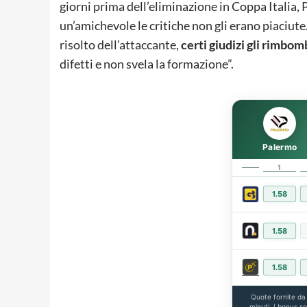
giorni prima dell’eliminazione in Coppa Italia, 
un’amichevole le critiche non gli erano piaciute
risolto dell’attaccante,
certi giudizi gli rimbom
difetti e non svela la formazione”.
Palermo
1
1.58
1.58
1.58
Quote fornite d
minuti. I bonus s