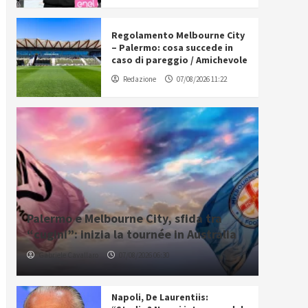
Regolamento Melbourne City
– Palermo: cosa succede in
caso di pareggio / Amichevole
Redazione
07/08/2026 11:22
Palermo e Melbourne City, sfida tra
“cugini”: inizia la tournée in Australia
Gabriele Cavallaro
07/08/2026 06:30
Napoli, De Laurentiis: