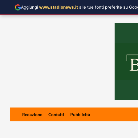
Aggiungi
www.stadionews.it
alle tue fonti preferite su Go
Skip
Redazione
Contatti
Pubblicità
to
content